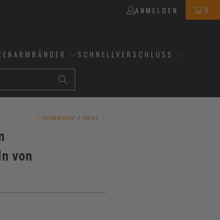
0
ANMELDEN
RENARMBÄNDER
SCHNELLVERSCHLUSS
VORHERIGE
/
NEXT
n
ln von