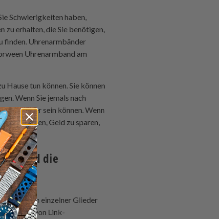
ie Schwierigkeiten haben,
n zu erhalten, die Sie benötigen,
u finden. Uhrenarmbänder
n Horween Uhrenarmband am
zu Hause tun können. Sie können
lgen. Wenn Sie jemals nach
rmband teuer sein können. Wenn
 Möglichkeiten, Geld zu sparen,
rsetzen.
and und die
 Entfernen einzelner Glieder
r Vorteil von Link-