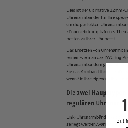
Dies ist der ultimative 22mm-
Uhrenarmbänder für Ihre speziell
um die perfekten Uhrenarmbänd
können ein kompliziertes Thema
besten zu Ihrer Uhr passt.
Das Ersetzen von Uhrenarmbände
lernen, wie man das IWC Big Pil
Uhrenarmbändern gesucht haben
Sie das Armband Ihrer Lieblings
wenn Sie Ihre eigenen Uhrenar
Die zwei Haupttypen
regulären Uhrenarm
Link-Uhrenarmbänder wie die O
But f
zerlegt werden, während Uhrena
y