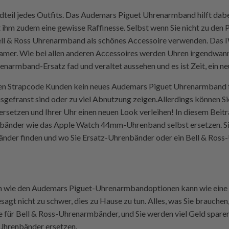
dteil jedes Outfits. Das Audemars Piguet Uhrenarmband hilft dabei,
ihm zudem eine gewisse Raffinesse. Selbst wenn Sie nicht zu den P
Bell & Ross Uhrenarmband als schönes Accessoire verwenden. Das
samer. Wie bei allen anderen Accessoires werden Uhren irgendwa
armband-Ersatz fad und veraltet aussehen und es ist Zeit, ein ne
ten Strapcode Kunden kein neues Audemars Piguet Uhrenarmband f
sgefranst sind oder zu viel Abnutzung zeigen.Allerdings können S
etzen und Ihrer Uhr einen neuen Look verleihen! In diesem Beitra
nbänder wie das Apple Watch 44mm-Uhrenband selbst ersetzen. Sie
änder finden und wo Sie Ersatz-Uhrenbänder oder ein Bell & Ros
n wie den Audemars Piguet-Uhrenarmbandoptionen kann wie eine
esagt nicht zu schwer, dies zu Hause zu tun. Alles, was Sie brauchen,
für Bell & Ross-Uhrenarmbänder, und Sie werden viel Geld sparen 
hrenbänder ersetzen.