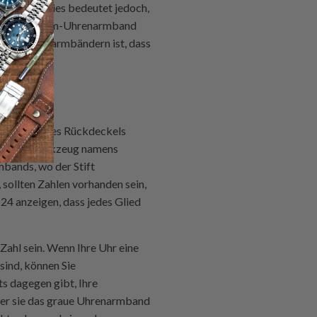
 können; dies bedeutet jedoch,
 Sie das 22-mm-Uhrenarmband
ren Uhrenarmbändern ist, dass
nnenseite des Rückdeckels
eziellen Werkzeug namens
mbands, wo der Stift
sollten Zahlen vorhanden sein,
24 anzeigen, dass jedes Glied
Zahl sein. Wenn Ihre Uhr eine
sind, können Sie
s dagegen gibt, Ihre
der sie das graue Uhrenarmband