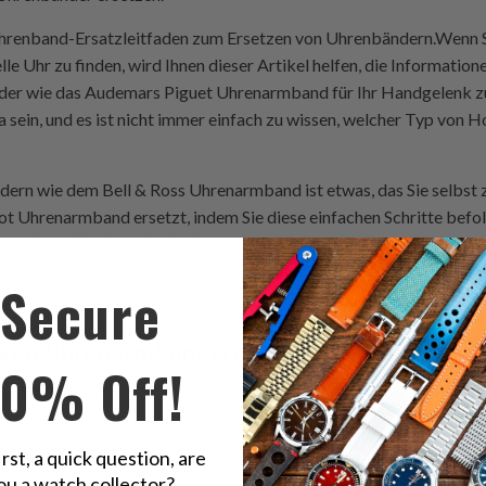
Uhrenband-Ersatzleitfaden zum Ersetzen von Uhrenbändern.Wenn S
e Uhr zu finden, wird Ihnen dieser Artikel helfen, die Informatione
er wie das Audemars Piguet Uhrenarmband für Ihr Handgelenk z
 sein, und es ist nicht immer einfach zu wissen, welcher Typ vo
rn wie dem Bell & Ross Uhrenarmband ist etwas, das Sie selbst 
ot Uhrenarmband ersetzt, indem Sie diese einfachen Schritte befo
, wissen Sie, dass die Optionen für das Audemars Piguet Uhrena
uhr ersetzen müssen, verzweifeln Sie nicht. Es gibt eine Reihe von
Secure
mbänder wie die Designs des Apple Watch 44mm Uhrenarmbands e
 von Uhrenarmbändern sind das Gliederarmb
10% Off!
bänder.
ptionen für das Audemars Piguet-Uhrenarmband können durch das
irst, a quick question, are
rmbänder Dinge tun können, die Uhrenarmbänder nicht können. De
ou a watch collector?