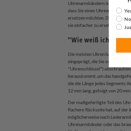
Uhrenarmbändern ist, dass Sie 
Are yo
dass Sie einen Uhrenreparatur
Yes
ersetzen möchten. Der Vortei
No
sie einfacher zu ersetzen sind.
Jus
"Wie weiß ich, welc
Die meisten Uhren haben Infor
eingeprägt, die Sie sehen könn
"Uhrenschlüssel") abschrauben.
herauskommt, um das handgefert
die die Länge jedes Segments I
12 mm lang, gefolgt von 20 mm 
Der maßgefertigte Teil des Uhr
flachere Rückseite hat, auf de
möglicherweise nach Lederarm
Uhrenarmbänder oder das braun