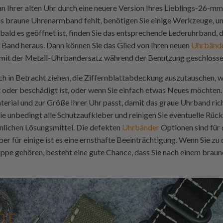
Ihrer alten Uhr durch eine neuere Version Ihres Lieblings-26-m
as braune Uhrenarmband fehlt, benötigen Sie einige Werkzeuge, 
ald es geöffnet ist, finden Sie das entsprechende Lederuhrband, d
m Band heraus. Dann können Sie das Glied von Ihren neuen
Uhrbänd
damit der Metall-Uhrbandersatz während der Benutzung geschlosse
h in Betracht ziehen, die Ziffernblattabdeckung auszutauschen, we
der beschädigt ist, oder wenn Sie einfach etwas Neues möchten. We
rial und zur Größe Ihrer Uhr passt, damit das graue Uhrband rich
e unbedingt alle Schutzaufkleber und reinigen Sie eventuelle Rüc
nlichen Lösungsmittel. Die defekten
Uhrbänder
Optionen sind für 
er für einige ist es eine ernsthafte Beeinträchtigung. Wenn Sie zu
ppe gehören, besteht eine gute Chance, dass Sie nach einem bra