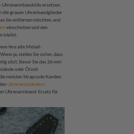
m-Uhrenarmbandstils ersetzen.
um die grauen Uhrenbandglieder
as Sie entfernen möchten, und
ern
einschieben und den
n bleibt.
nn Ihre alte Metall-
nn ja, stellen Sie sicher, dass
tig sitzt. Bevor Sie das 26 mm
kstände oder Öl mit
die meisten
Strapcode
Kunden
 den
Uhrenarmbändern
unen Uhrenarmband-Ersatz für