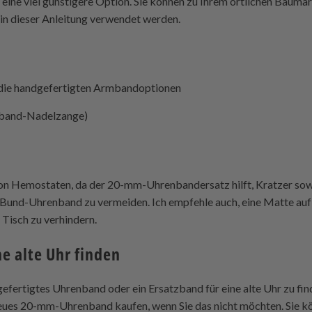
s eine viel günstigere Option. Sie können zu Ihrem örtlichen Bauma
 in dieser Anleitung verwendet werden.
die handgefertigten Armbandoptionen
band-Nadelzange)
n Hemostaten, da der 20-mm-Uhrenbandersatz hilft, Kratzer sowo
und-Uhrenband zu vermeiden. Ich empfehle auch, eine Matte auf 
Tisch zu verhindern.
ne alte Uhr finden
gefertigtes Uhrenband oder ein Ersatzband für eine alte Uhr zu fin
neues 20-mm-Uhrenband kaufen, wenn Sie das nicht möchten. Sie k