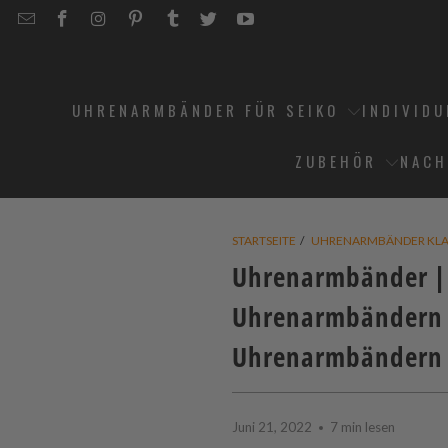
EMAIL
STRAPCODE
STRAPCODE
STRAPCODE
STRAPCODE
STRAPCODE
STRAPCODE
STRAPCODE
ON
ON
ON
ON
ON
ON
FACEBOOK
INSTAGRAM
PINTEREST
TUMBLR
TWITTER
YOUTUBE
UHRENARMBÄNDER FÜR SEIKO
INDIVID
ZUBEHÖR
NACH
STARTSEITE
/
UHRENARMBÄNDER KLA
Uhrenarmbänder | 
Uhrenarmbändern |
Uhrenarmbändern
Juni 21, 2022
7 min lesen