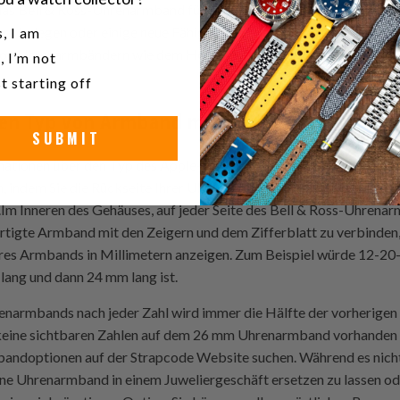
das Bell & Ross-Uhrenarmband für eine bessere Passform anpassen
u a watch collector?
kurs belegen oder einige neue Fähigkeiten erlernen müssen, wenn
, I am
l von Uhrenarmbändern wie dem Horween-Uhrenarmband oder ande
, I’m not
t starting off
hen Typ von Armband meine Uhr hat?"
SUBMIT
mationen über den Typ des Apple-Uhrenarmbands 44mm auf der I
en, indem Sie die Rückseite Ihrer Uhr (normalerweise mit einem sp
Im Inneren des Gehäuses, auf jeder Seite des Bell & Ross-Uhrenar
igte Armband mit den Zeigern und dem Zifferblatt zu verbinden, 
hres Armbands in Millimetern anzeigen. Zum Beispiel würde 12-20-
lang und dann 24 mm lang ist.
enarmbands nach jeder Zahl wird immer die Hälfte der vorherigen 
r keine sichtbaren Zahlen auf dem 26 mm Uhrenarmband vorhanden 
bandoptionen auf der
Strapcode
Website suchen. Während es nicht
e Uhrenarmband in einem Juweliergeschäft ersetzen zu lassen o