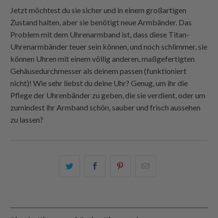
Jetzt möchtest du sie sicher und in einem großartigen
Zustand halten, aber sie benötigt neue Armbänder. Das
Problem mit dem Uhrenarmband ist, dass diese Titan-
Uhrenarmbänder teuer sein können, und noch schlimmer, sie
können Uhren mit einem völlig anderen, maßgefertigten
Gehäusedurchmesser als deinem passen (funktioniert
nicht)! Wie sehr liebst du deine Uhr? Genug, um ihr die
Pflege der Uhrenbänder zu geben, die sie verdient, oder um
zumindest ihr Armband schön, sauber und frisch aussehen
zu lassen?
Teilen
Teilen
Teilen
Email
Sie
Sie
Sie
this
dies
dies
dies
to
auf
auf
auf
a
Twitter
Facebook
Pinterest
friend