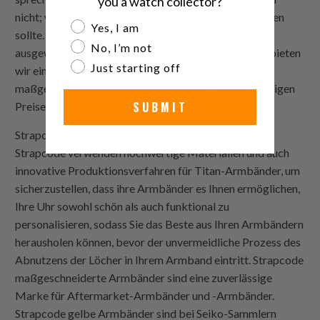
you a watch collector?
nicht; worauf man achten sollte und was man vermeiden
Are you a watch collector?
Yes, I am
sollte.
Strapcode
ist die erste Quelle für sorgfältig
No, I’m not
ausgewählte Armbänder. Mit über Jahren Erfahrung bieten
Just starting off
wir eine riesige Auswahl an hochwertigen,
maßgeschneiderten Armbändern zu wettbewerbsfähigen
SUBMIT
Preisen.
Strapcode
sind Armbandmarken einer neuen Klasse.
Strapcode
verwenden hochwertige Materialien und auch
innovative Produktionsverfahren für Titan-Armbänder, um
sicherzustellen, dass ihre Armbänder es Ihnen ermöglichen,
Ihre Uhr sowohl schön als auch funktional zu
personalisieren, sodass Sie das Beste aus Ihren Armbändern
herausholen können, bevor der unvermeidliche Prozess des
Abnutzens der Löcher in Ihrem Armband eintritt.
Strapcode
maßgeschneiderte Armbänder sind eine zuverlässige
Marke für Aftermarket-Armbänder und -Armbänder.
Strapcode
gelbe Armbänder sind bei Seiko-Sammlern