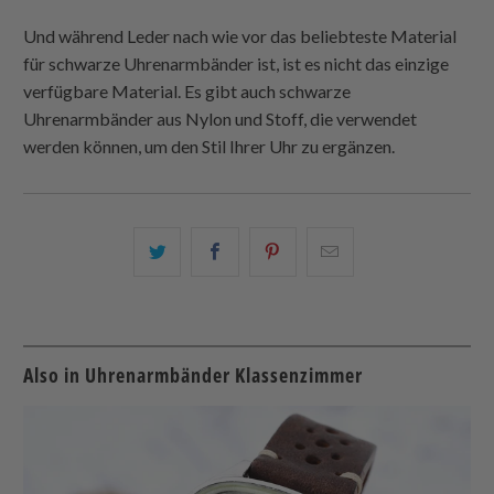
Und während Leder nach wie vor das beliebteste Material
für schwarze Uhrenarmbänder ist, ist es nicht das einzige
verfügbare Material. Es gibt auch schwarze
Uhrenarmbänder aus Nylon und Stoff, die verwendet
werden können, um den Stil Ihrer Uhr zu ergänzen.
Teilen
Teilen
Teilen
Email
Sie
Sie
Sie
this
dies
dies
dies
to
auf
auf
auf
a
Twitter
Facebook
Pinterest
friend
Also in Uhrenarmbänder Klassenzimmer