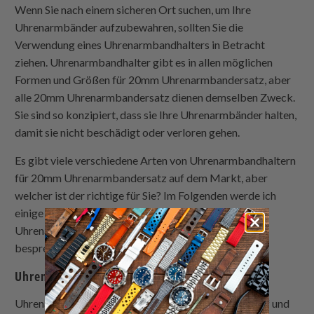
Wenn Sie nach einem sicheren Ort suchen, um Ihre
Uhrenarmbänder aufzubewahren, sollten Sie die
Verwendung eines Uhrenarmbandhalters in Betracht
ziehen. Uhrenarmbandhalter gibt es in allen möglichen
Formen und Größen für 20mm Uhrenarmbandersatz, aber
alle 20mm Uhrenarmbandersatz dienen demselben Zweck.
Sie sind so konzipiert, dass sie Ihre Uhrenarmbänder halten,
damit sie nicht beschädigt oder verloren gehen.
Es gibt viele verschiedene Arten von Uhrenarmbandhaltern
für 20mm Uhrenarmbandersatz auf dem Markt, aber
welcher ist der richtige für Sie? Im Folgenden werde ich
einige der beliebtesten maßgefertigten
Uhrenarmbandtypen von Uhrenarmbandhaltern
besprechen, die verfügbar sind.
Uhrenarmbänder
Uhrenarmbänder bestehen aus Leder oder Kunststoff und