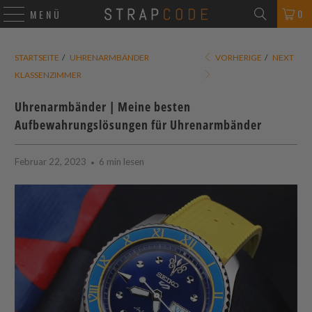
0
MENÜ
STARTSEITE
/
UHRENARMBÄNDER
VORHERIGE
/
NEXT
KLASSENZIMMER
Uhrenarmbänder | Meine besten
Aufbewahrungslösungen für Uhrenarmbänder
Februar 22, 2023
6 min lesen