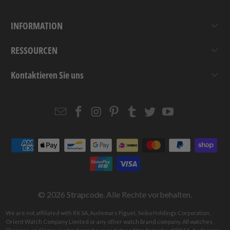
INFORMATION
RESSOURCEN
Kontaktieren Sie uns
Email
Strapcode
Strapcode
Strapcode
Strapcode
Strapcode
Strapcode
Strapcode
on
on
on
on
on
on
Facebook
Instagram
Pinterest
Tumblr
Twitter
YouTube
© 2026
Strapcode
. Alle Rechte vorbehalten.
We are not affiliated with RX SA, Audemars Piguet, Seiko Holdings Corporation,
Orient Watch Company Limited or any other watch brand company. All watches,