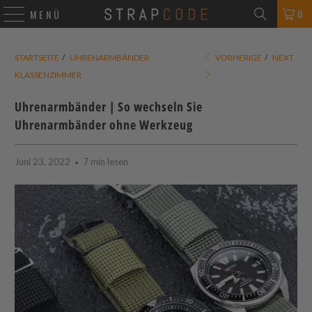
0
MENÜ
STARTSEITE
/
UHRENARMBÄNDER
VORHERIGE
/
NEXT
KLASSENZIMMER
Uhrenarmbänder | So wechseln Sie
Uhrenarmbänder ohne Werkzeug
Juni 23, 2022
7 min lesen