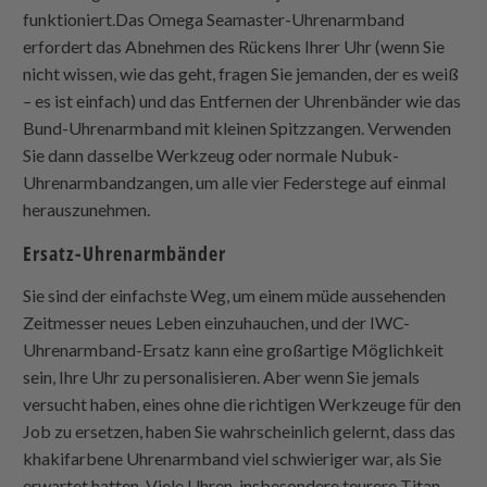
funktioniert.Das Omega Seamaster-Uhrenarmband
erfordert das Abnehmen des Rückens Ihrer Uhr (wenn Sie
nicht wissen, wie das geht, fragen Sie jemanden, der es weiß
– es ist einfach) und das Entfernen der Uhrenbänder wie das
Bund-Uhrenarmband mit kleinen Spitzzangen. Verwenden
Sie dann dasselbe Werkzeug oder normale Nubuk-
Uhrenarmbandzangen, um alle vier Federstege auf einmal
herauszunehmen.
Ersatz-Uhrenarmbänder
Sie sind der einfachste Weg, um einem müde aussehenden
Zeitmesser neues Leben einzuhauchen, und der IWC-
Uhrenarmband-Ersatz kann eine großartige Möglichkeit
sein, Ihre Uhr zu personalisieren. Aber wenn Sie jemals
versucht haben, eines ohne die richtigen Werkzeuge für den
Job zu ersetzen, haben Sie wahrscheinlich gelernt, dass das
khakifarbene Uhrenarmband viel schwieriger war, als Sie
erwartet hatten. Viele Uhren, insbesondere teurere Titan-