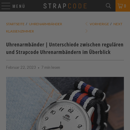
0
MENÜ
STARTSEITE
/
UHRENARMBÄNDER
VORHERIGE
/
NEXT
KLASSENZIMMER
Uhrenarmbänder | Unterschiede zwischen regulären
und
Strapcode
Uhrenarmbändern im Überblick
Februar 22, 2023
7 min lesen