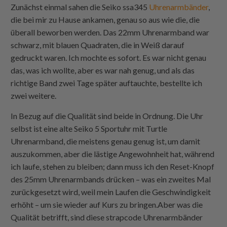
Zunächst einmal sahen die Seiko ssa345
Uhrenarmbänder
,
die bei mir zu Hause ankamen, genau so aus wie die, die
überall beworben werden. Das 22mm Uhrenarmband war
schwarz, mit blauen Quadraten, die in Weiß darauf
gedruckt waren. Ich mochte es sofort. Es war nicht genau
das, was ich wollte, aber es war nah genug, und als das
richtige Band zwei Tage später auftauchte, bestellte ich
zwei weitere.
In Bezug auf die Qualität sind beide in Ordnung. Die Uhr
selbst ist eine alte Seiko 5 Sportuhr mit Turtle
Uhrenarmband, die meistens genau genug ist, um damit
auszukommen, aber die lästige Angewohnheit hat, während
ich laufe, stehen zu bleiben; dann muss ich den Reset-Knopf
des 25mm Uhrenarmbands drücken – was ein zweites Mal
zurückgesetzt wird, weil mein Laufen die Geschwindigkeit
erhöht – um sie wieder auf Kurs zu bringen.Aber was die
Qualität betrifft, sind diese
strapcode
Uhrenarmbänder