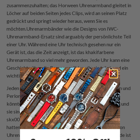
zusammenzuhalten; das Horween Uhrenarmband gleitet in
Löcher auf beiden Seiten jedes Clips, wird an seinen Platz
gedrückt und springt wieder heraus, wenn Sie es
möchten.Uhrenarmbänder wie die Designs von IWC-
Uhrenarmband-Ersatz sind arguably der persönlichste Teil
einer Uhr. Während eine Uhr technisch gesehen nur ein
Gerät ist, das die Zeit anzeigt, ist das khakifarbene
Uhrenarmband so viel mehr geworden. Jede Uhr kann eine
Geschichte über die Person erzählen, die sie trägt, und ein
wichtiger Teil dieser Geschichte ist das Armband.
Jeden Tag kaufen Millionen von Menschen neue Uhren und
Perlon-Uhrenarmband-Designs. Für einige Menschen
könnte es das erste Mal sein, dass sie eine Uhr kaufen, und
sie sind sich nicht sicher, worauf sie bei einem Seiko
skx007-Uhrenarmband achten sollen. Oder vielleicht
hatten sie keine Ahnung, dass es verschiedene Arten von
Uhrenarmbändern 25mm Watch Bands gibt! Strapcode ist