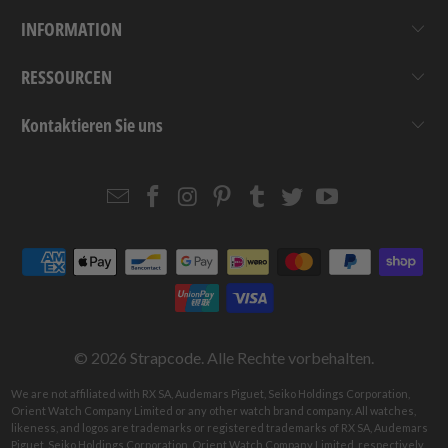
INFORMATION
RESSOURCEN
Kontaktieren Sie uns
Email
Strapcode
Strapcode
Strapcode
Strapcode
Strapcode
Strapcode
Strapcode
on
on
on
on
on
on
Facebook
Instagram
Pinterest
Tumblr
Twitter
YouTube
© 2026
Strapcode
. Alle Rechte vorbehalten.
We are not affiliated with RX SA, Audemars Piguet, Seiko Holdings Corporation,
Orient Watch Company Limited or any other watch brand company. All watches,
likeness, and logos are trademarks or registered trademarks of RX SA, Audemars
Piguet, Seiko Holdings Corporation, Orient Watch Company Limited, respectively.