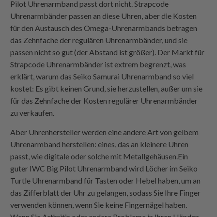
Pilot Uhrenarmband passt dort nicht.
Strapcode
Uhrenarmbänder passen an diese Uhren, aber die Kosten
für den Austausch des Omega-Uhrenarmbands betragen
das Zehnfache der regulären Uhrenarmbänder, und sie
passen nicht so gut (der Abstand ist größer). Der Markt für
Strapcode
Uhrenarmbänder ist extrem begrenzt, was
erklärt, warum das Seiko Samurai Uhrenarmband so viel
kostet: Es gibt keinen Grund, sie herzustellen, außer um sie
für das Zehnfache der Kosten regulärer Uhrenarmbänder
zu verkaufen.
Aber Uhrenhersteller werden eine andere Art von gelbem
Uhrenarmband herstellen: eines, das an kleinere Uhren
passt, wie digitale oder solche mit Metallgehäusen.Ein
guter IWC Big Pilot Uhrenarmband wird Löcher im Seiko
Turtle Uhrenarmband für Tasten oder Hebel haben, um an
das Zifferblatt der Uhr zu gelangen, sodass Sie Ihre Finger
verwenden können, wenn Sie keine Fingernägel haben.
Wenn Sie Arthritis oder andere Probleme in Ihren Händen