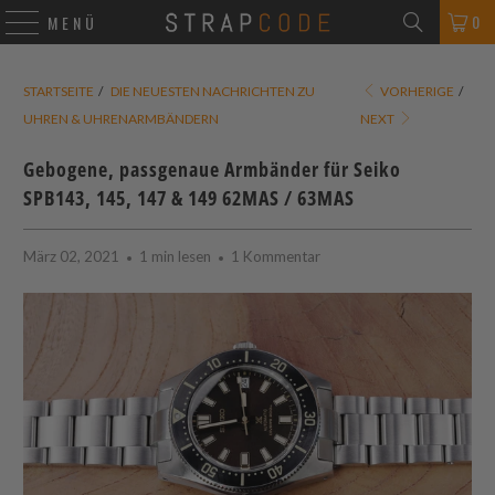
0
MENÜ
STARTSEITE
/
DIE NEUESTEN NACHRICHTEN ZU
VORHERIGE
/
UHREN & UHRENARMBÄNDERN
NEXT
Gebogene, passgenaue Armbänder für Seiko
SPB143, 145, 147 & 149 62MAS / 63MAS
März 02, 2021
1 min lesen
1 Kommentar