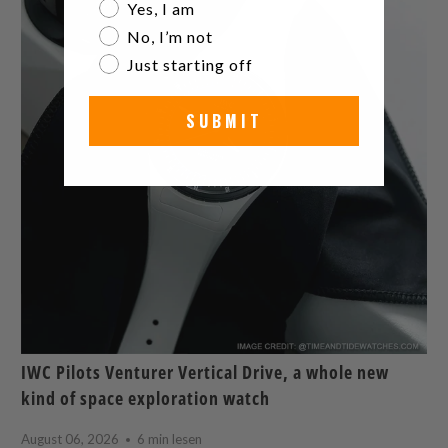
Are you a watch collector?
Yes, I am
No, I’m not
Just starting off
SUBMIT
IWC Pilots Venturer Vertical Drive, a whole new
kind of space exploration watch
August 06, 2026
6 min lesen