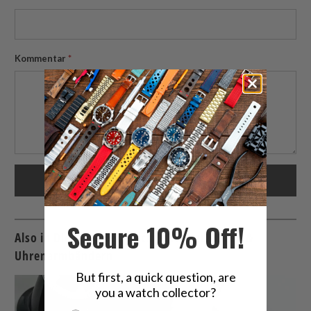
Kommentar
*
Secure 10% Off!
Also in Die neuesten Nachrichten zu Uhren &
Uhrenarmbändern
But first, a quick question, are
you a watch collector?