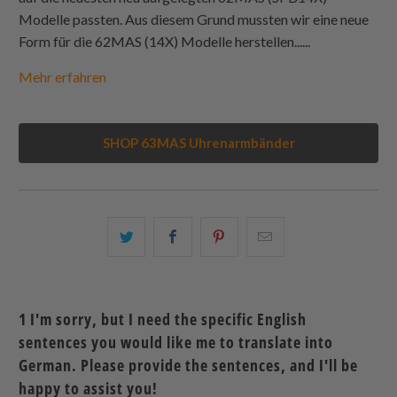
Modelle passten. Aus diesem Grund mussten wir eine neue
Form für die 62MAS (14X) Modelle herstellen......
Mehr erfahren
SHOP 63MAS Uhrenarmbänder
Teilen
Teilen
Teilen
Email
Sie
Sie
Sie
this
dies
dies
dies
to
auf
auf
auf
a
1 I'm sorry, but I need the specific English
Twitter
Facebook
Pinterest
friend
sentences you would like me to translate into
German. Please provide the sentences, and I'll be
happy to assist you!