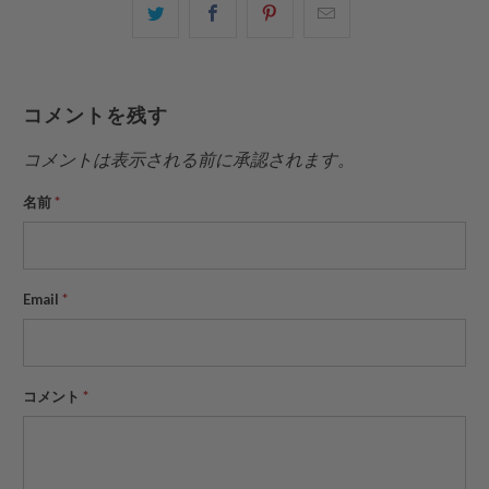
こ
Facebook
Pinterest
こ
の
で
で
の
内
共
共
メ
容
有
有
ー
コメントを残す
を
す
す
ル
Twitter
る
る
を
コメントは表示される前に承認されます。
で
友
名前
*
共
達
有
に
す
送
る
っ
Email
*
て
く
だ
さ
コメント
*
い。