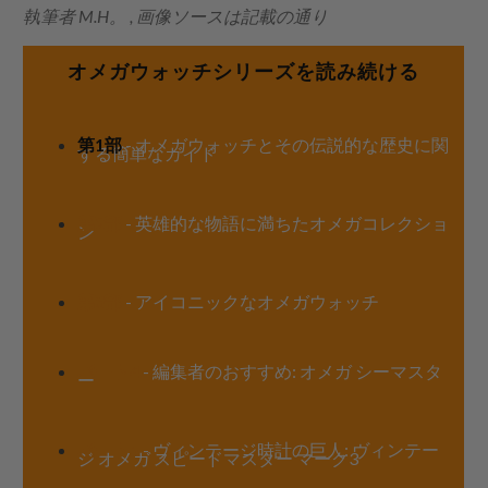
執筆者 M.H。 , 画像ソースは記載の通り
オメガウォッチシリーズを読み続ける
第1部
- オメガウォッチとその伝説的な歴史に関
する簡単なガイド
第2部
- 英雄的な物語に満ちたオメガコレクショ
ン
第3部
- アイコニックなオメガウォッチ
パート4
- 編集者のおすすめ: オメガ シーマスタ
ー
パート5
- ヴィンテージ時計の巨人: ヴィンテー
ジ オメガ スピードマスター マーク3