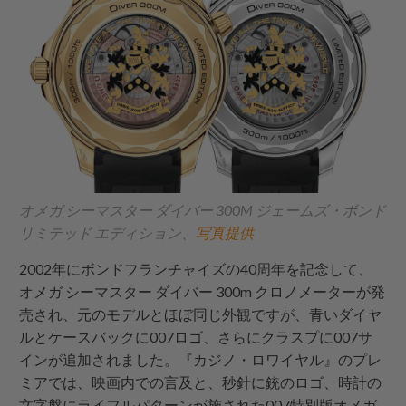
オメガ シーマスター ダイバー 300M ジェームズ・ボンド
リミテッド エディション、
写真提供
2002年にボンドフランチャイズの40周年を記念して、
オメガ シーマスター ダイバー 300m クロノメーターが発
売され、元のモデルとほぼ同じ外観ですが、青いダイヤ
ルとケースバックに007ロゴ、さらにクラスプに007サ
インが追加されました。『カジノ・ロワイヤル』のプレ
ミアでは、映画内での言及と、秒針に銃のロゴ、時計の
文字盤にライフルパターンが施された007特別版オメガ