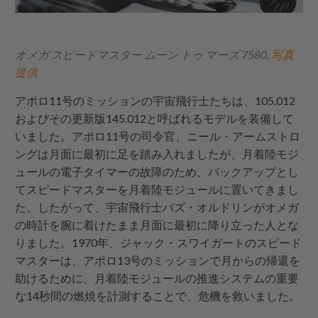
オメガ スピードマスター ムーン トゥ マーズ 7580,
写真
提供
アポロ11号のミッションの宇宙飛行士たちは、105.012
およびその更新版145.012と呼ばれるモデルを装備して
いました。アポロ11号の司令官、ニール・アームストロ
ングは月面に最初に足を踏み入れましたが、月着陸モジ
ュールの電子タイマーの故障のため、バックアップとし
てスピードマスターを月着陸モジュールに置いてきまし
た。したがって、宇宙飛行士バズ・オルドリンがオメガ
の時計を腕に着けたまま月面に最初に降り立った人とな
りました。1970年、ジャック・スワイガートのスピード
マスターは、アポロ13号のミッションで月からの帰還を
助けるために、月着陸モジュールの推進システムの重要
な14秒間の燃焼を計測することで、危機を救いました。