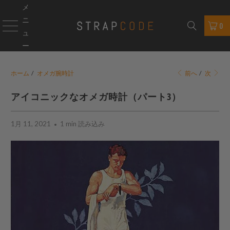
メ
ニ
0
ュ
ー
ホーム
/
オメガ腕時計
前へ
/
次
アイコニックなオメガ時計（パート3）
1月 11, 2021
1 min 読み込み