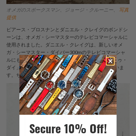
オメガのスポークスマン、ジョージ・クルーニー、
写真
提供
ピアース・ブロスナンとダニエル・クレイグのボンドシ
ーンは、オメガ・シーマスターのテレビコマーシャルに
使用されました。ダニエル・クレイグは、新しいオメ
ガ・シーマスター・ダイバー300mのテレビコマーシャ
ルにも出演しており、映画「007 ノー・タイム・トゥ・
ダイ」（2021年）に登場する新モデルを紹介していま
す。ちなみに、これが私たちを…
Secure 10% Off!