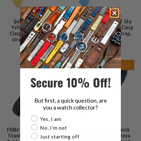
Quick Release FKM27
Quick Release FKM27 Sky
Yellow Titanium Slinea
Blue Titanium Slinea Clasp
Clasp FKM Rubber watch
FKM Rubber watch strap,
strap, 20mm or 22mm
20mm or 22mm
$59.99
$59.99
新しい
新しい
Secure 10% Off!
But first, a quick question, are
you a watch collector?
Are you a watch collector?
Yes, I am
No, I’m not
FKM41 Black Quick Release
FKM41 Navy Blue Quick
Titanium Slinea Clasp FKM
Release Titanium Slinea
Just starting off