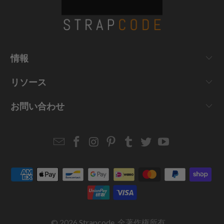
情報
リソース
お問い合わせ
Email
Strapcode
Strapcode
Strapcode
Strapcode
Strapcode
Strapcode
Strapcode
on
on
on
on
on
on
Facebook
Instagram
Pinterest
Tumblr
Twitter
YouTube
© 2026
Strapcode
. 全著作権所有。