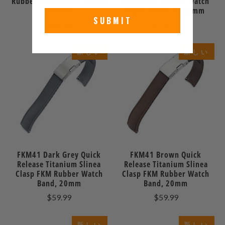
Rubber Watch Band, 20mm
Clasp FKM Rubber Watch
or 22mm
Band, 20mm or 22mm
SUBMIT
$59.99
$59.99
新しい
新しい
FKM41 Dark Grey Quick
FKM41 Brown Quick
Release Titanium Slinea
Release Titanium Slinea
Clasp FKM Rubber Watch
Clasp FKM Rubber Watch
Band, 20mm
Band, 20mm
$59.99
$59.99
新しい
新しい