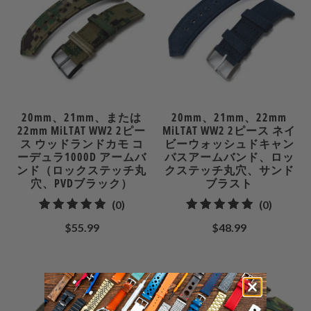
ュ
ュ
ー
ー
20mm、21mm、または
20mm、21mm、22mm
22mm MiLTAT WW2 2ピー
MiLTAT WW2 2ピース ネイ
ス ウッドランドカモ コ
ビーウォッシュドキャン
ーデュラ1000D アームバ
バスアームバンド、ロッ
ンド（ロックステッチ丸
クステッチ丸穴、サンド
穴、PVDブラック）
ブラスト
0
0
(0)
(0)
合
合
$55.99
$48.99
計
計
レ
レ
ビ
ビ
ュ
ュ
ー
ー