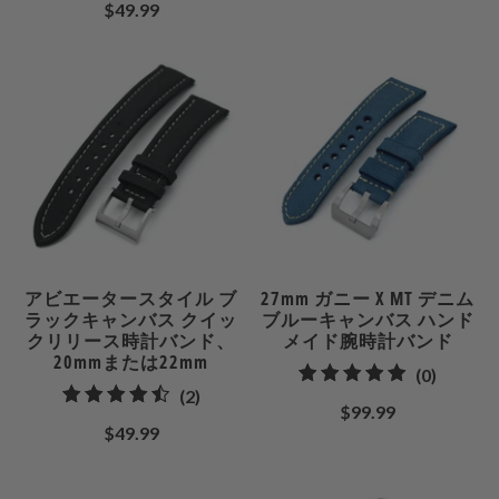
計
$49.99
計
レ
レ
ビ
ビ
ュ
ュ
ー
ー
アビエータースタイル ブ
27mm ガニー X MT デニム
ラックキャンバス クイッ
ブルーキャンバス ハンド
クリリース時計バンド、
メイド腕時計バンド
20mmまたは22mm
0
(0)
2
(2)
合
$99.99
合
計
$49.99
計
レ
レ
ビ