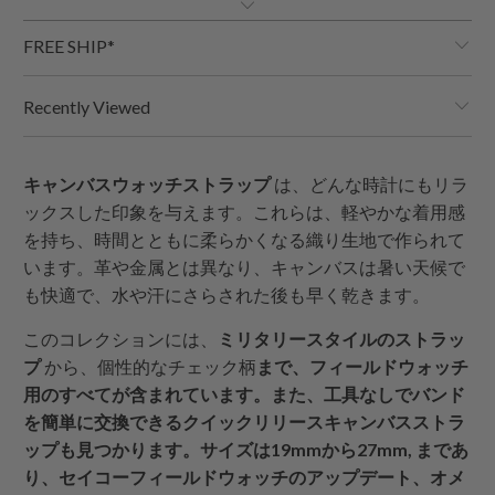
FREE SHIP*
Recently Viewed
キャンバスウォッチストラップ
は、どんな時計にもリラ
ックスした印象を与えます。これらは、軽やかな着用感
を持ち、時間とともに柔らかくなる織り生地で作られて
います。革や金属とは異なり、キャンバスは暑い天候で
も快適で、水や汗にさらされた後も早く乾きます。
このコレクションには、
ミリタリースタイルのストラッ
プ
から、個性的なチェック柄
まで、フィールドウォッチ
用のすべてが含まれています。また、工具なしでバンド
を簡単に交換できるクイックリリースキャンバスストラ
ップも見つかります。サイズは
19mmから27mm
, まであ
り、セイコーフィールドウォッチのアップデート、オメ