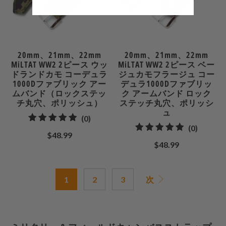
20mm、21mm、22mm
20mm、21mm、22mm
MiLTAT WW2 2ピース ウッ
MiLTAT WW2 2ピース ベー
ドランドカモ コーデュラ
ジュカモフラージュ コー
1000Dファブリック アー
デュラ1000Dファブリッ
ムバンド（ロックステッ
ク アームバンド ロック
チ丸穴、ポリッシュ）
ステッチ丸穴、ポリッシ
ュ
0
(0)
0
(0)
合
$48.99
合
計
$48.99
計
レ
レ
ビ
ビ
1
2
3
次
ュ
ュ
ー
ー