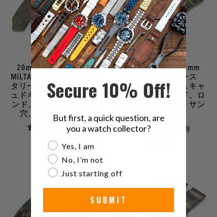
20mm、21mm、22mm
20mm、21mm、22mm
MiLTAT WW2 2ピース ミリ
MiLTAT WW2 2ピース
Secure 10% Off!
タリーグリーン ウォッシ
ERDLカモフラージュキャ
ュドキャンバス アームバ
ンバスアームバンド、ロ
ンド、ロックステッチ丸
ックステッチ丸穴、サン
穴、サンドブラスト
ドブラスト
But first, a quick question, are
0
0
you a watch collector?
(0)
(0)
合
合
$48.99
$48.99
Are you a watch collector?
Yes, I am
計
計
No, I’m not
レ
レ
Just starting off
ビ
ビ
ュ
ュ
SUBMIT
ー
ー