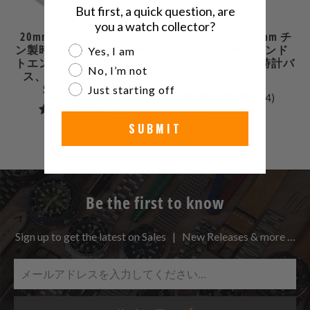
But first, a quick question, are
you a watch collector?
20mm Shima-O2 QR チタ
Super-O2 20mm 22mm チ
ン製時計バンド ストレー
タン ストレートエンド
Are you a watch collector?
Yes, I am
トエンド クイックリリー
クイックリリース 時計バ
No, I’m not
ス、ブラッシュ仕上げ
ンド
Slineaクラスプ
Just starting off
24
(24)
4
(4)
合
$89.99
合
SUBMIT
計
$99.99
計
レ
レ
ビ
ビ
ュ
ュ
Be the first to know
ー
ー
Sign up to get the latest on Sales | New Releases & more …