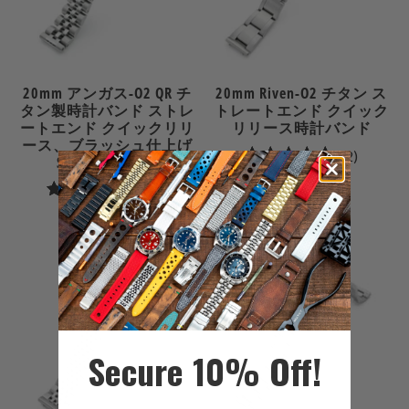
20mm アンガス-O2 QR チ
20mm Riven-O2 チタン ス
タン製時計バンド ストレ
トレートエンド クイック
ートエンド クイックリリ
リリース時計バンド
ース、ブラッシュ仕上げ
2
(2)
Slineaクラスプ
合
$89.99
10
(10)
計
合
$99.99
レ
計
ビ
レ
新しい
ュ
ビ
ー
ュ
ー
Secure 10% Off!