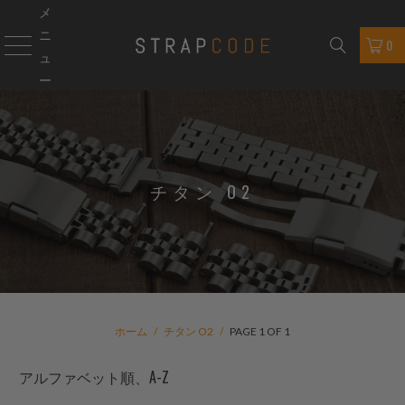
メ
ニ
0
ュ
ー
チタン O2
ホーム
/
チタン O2
/
PAGE 1 OF 1