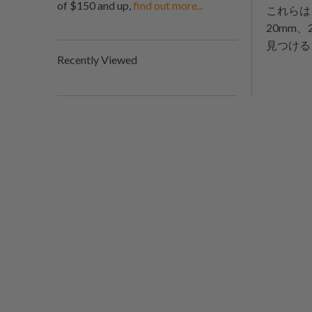
of $150 and up,
find out more...
これらは
20mm
見つける
Recently Viewed