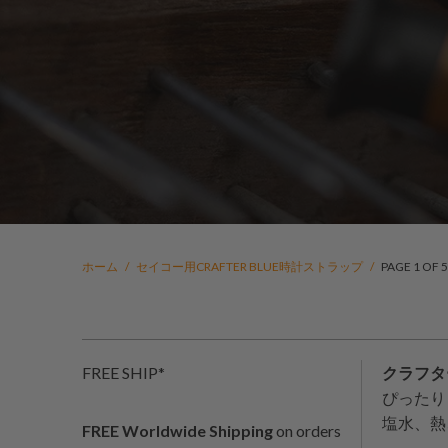
ホーム
/
セイコー用CRAFTER BLUE時計ストラップ
/
PAGE 1 OF 5
FREE SHIP*
クラフタ
ぴったり
塩水、熱
FREE Worldwide Shipping
on orders