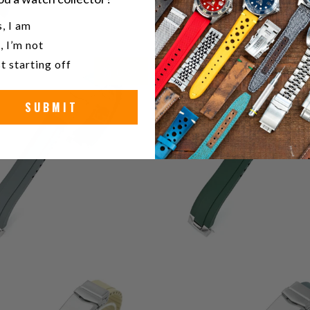
u a watch collector?
, I am
0
(0)
, I’m not
0
(0)
$78.00
t starting off
合
新しい
売
$78.00
計
レ
SUBMIT
ビ
ュ
ー
0
(0)
0
(0)
$78.00
合
$78.00
計
レ