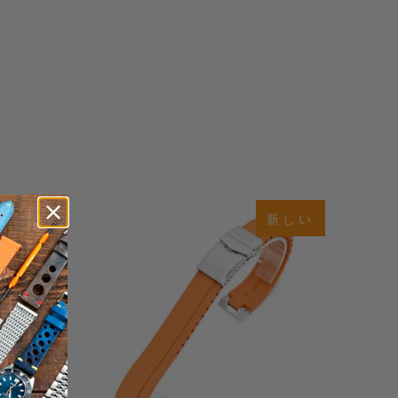
合
0
(0)
計
合
り切れ
新しい
$78.00
レ
計
ビ
新しい
レ
ュ
ビ
ー
ュ
ー