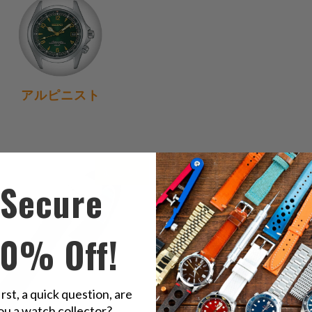
アルピニスト
0
(0)
$78.00
新しい
売
Secure
$78.00
10% Off!
irst, a quick question, are
ou a watch collector?