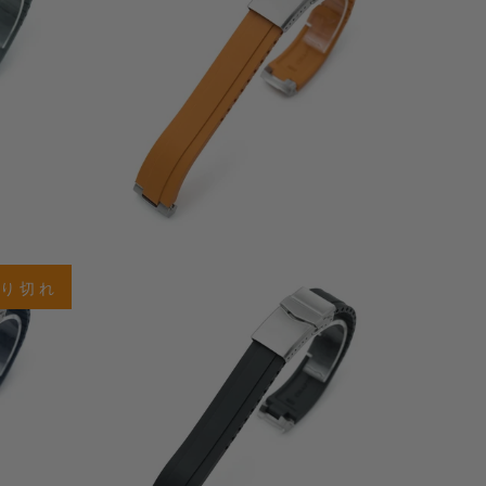
ビ
ビ
ュ
ュ
ー
ー
合
2
(2)
計
合
り切れ
$78.00
レ
計
ビ
レ
ュ
ビ
ー
ュ
ー