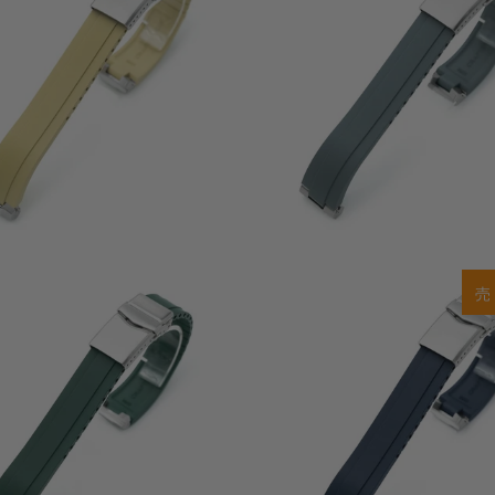
ビ
ュ
ー
0
(0)
0
(0)
$78.00
合
売
$78.00
計
レ
ビ
ュ
ー