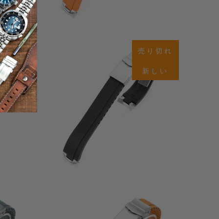
0
(0)
合
合
$78.00
計
計
り切れ
売り切れ
レ
レ
ビ
ビ
新しい
新しい
ュ
ュ
ー
ー
0
(0)
合
合
$78.00
計
計
レ
レ