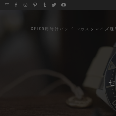
EMAIL
STRAPCODE
STRAPCODE
STRAPCODE
STRAPCODE
STRAPCODE
STRAPCODE
STRAPCODE
ON
ON
ON
ON
ON
ON
FACEBOOK
INSTAGRAM
PINTEREST
TUMBLR
TWITTER
YOUTUBE
SEIKO用時計バンド
カスタマイズ腕
セ