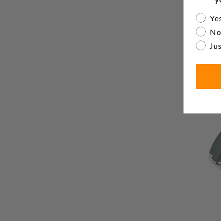
Are yo
Yes
No
Jus