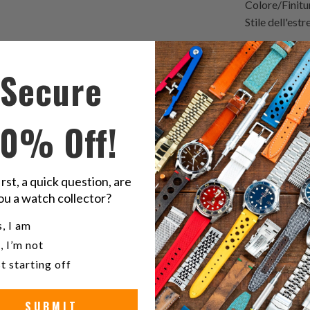
Colore/Finitu
Stile dell'est
Lookbook dell
Secure
Seiko Shogun
Titanium SB
10% Off!
Condivid
S
questo
t
su
o
irst, a quick question, are
Twitter
F
ou a watch collector?
22m
u a watch collector?
, I am
ne
, I’m not
t starting off
SUBMIT