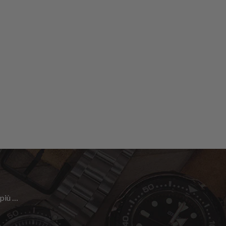
 più …