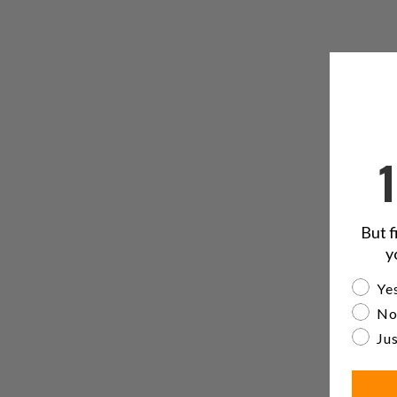
But f
y
Are yo
Yes
No
Jus