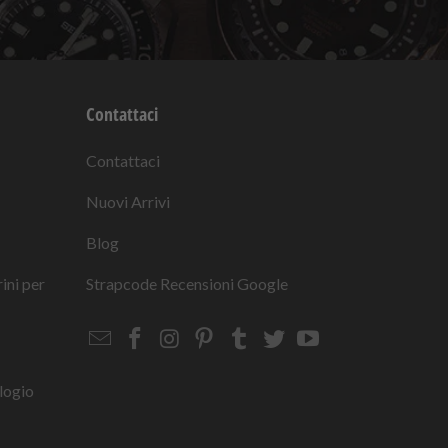
Contattaci
Contattaci
Nuovi Arrivi
Blog
rini per
Strapcode
Recensioni Google
Email
Strapcode
Strapcode
Strapcode
Strapcode
Strapcode
Strapcode
Strapcode
on
on
on
on
on
on
Facebook
Instagram
Pinterest
Tumblr
Twitter
YouTube
logio