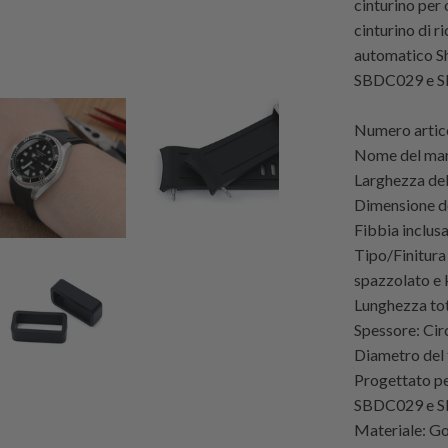
cinturino per
cinturino di 
automatico S
SBDC029 e S
Numero arti
Nome del mar
Larghezza de
Dimensione d
Fibbia inclusa
Tipo/Finitura 
spazzolato e 
Lunghezza tot
Spessore: Ci
Diametro del 
Progettato p
SBDC029 e 
Materiale: 