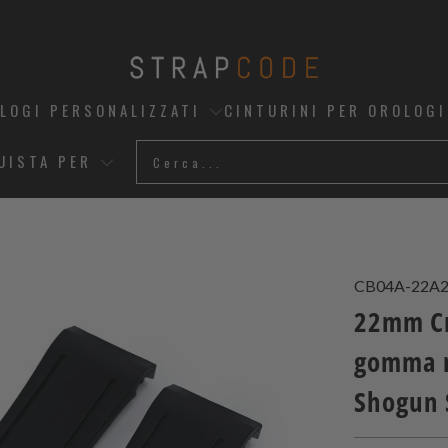
OLOGI PERSONALIZZATI
CINTURINI PER OROLOGI
UISTA PER
CB04A-22A
22mm Cra
gomma n
Shogun