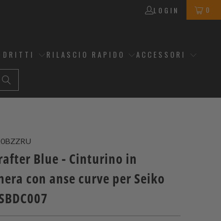
0
LOGIN
 DRITTI
RILASCIO RAPIDO
ACCESSORI
20BZZRU
fter Blue - Cinturino in
era con anse curve per Seiko
 SBDC007