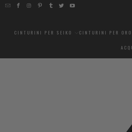
EMAIL
STRAPCODE
STRAPCODE
STRAPCODE
STRAPCODE
STRAPCODE
STRAPCODE
STRAPCODE
ON
ON
ON
ON
ON
ON
FACEBOOK
INSTAGRAM
PINTEREST
TUMBLR
TWITTER
YOUTUBE
CINTURINI PER SEIKO
CINTURINI PER OR
ACQ