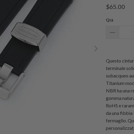
$65.00
Qtà
Questo cintu
terminale sol
subacqueo au
Titanium mod
NBR ha una res
gomma naturale
RoHS e rarame
da una fibbia 
fermaglio. Qu
personalizzate