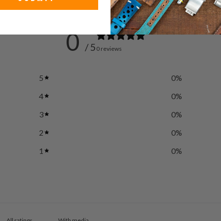
0
/ 5
0 reviews
5
0
%
4
0
%
3
0
%
2
0
%
1
0
%
With media