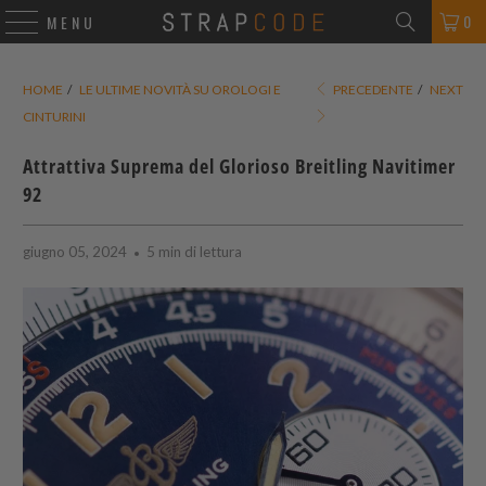
0
MENU
HOME
/
LE ULTIME NOVITÀ SU OROLOGI E
PRECEDENTE
/
NEXT
CINTURINI
Attrattiva Suprema del Glorioso Breitling Navitimer
92
giugno 05, 2024
5 min di lettura