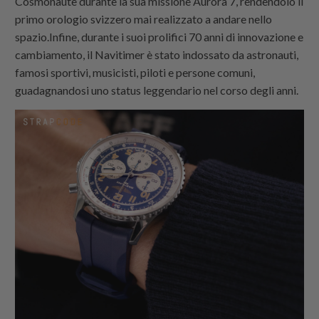
Cosmonaute durante la sua missione Aurora 7, rendendolo il
primo orologio svizzero mai realizzato a andare nello
spazio.Infine, durante i suoi prolifici 70 anni di innovazione e
cambiamento, il Navitimer è stato indossato da astronauti,
famosi sportivi, musicisti, piloti e persone comuni,
guadagnandosi uno status leggendario nel corso degli anni.