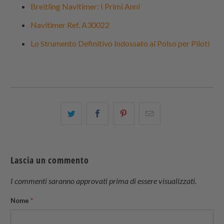
Breitling Navitimer: I Primi Anni
Navitimer Ref. A30022
Lo Strumento Definitivo Indossato al Polso per Piloti
Condividi
Share
Condividi
Email
questo
this
questo
this
su
on
su
to
Twitter
Facebook
Pinterest
a
Lascia un commento
friend
I commenti saranno approvati prima di essere visualizzati.
Nome
*