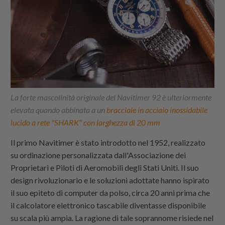
La forte mascolinità originale del Navitimer 92 è ulteriormente
elevata quando abbinata a un
bracciale in acciaio inossidabile
lucido a rete "SHARK" con larghezza di 20 mm
Il primo Navitimer è stato introdotto nel 1952, realizzato
su ordinazione personalizzata dall'Associazione dei
Proprietari e Piloti di Aeromobili degli Stati Uniti. Il suo
design rivoluzionario e le soluzioni adottate hanno ispirato
il suo epiteto di computer da polso, circa 20 anni prima che
il calcolatore elettronico tascabile diventasse disponibile
su scala più ampia. La ragione di tale soprannome risiede nel