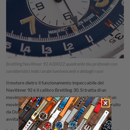
Breitling Navitimer 92 A30022 quadrante blu profondo con
caratteristici indici arabi luminescenti e dettagli rossi
Il motore dietro il funzionamento impeccabile del
Navitimer 92 è il calibro Breitling 30. Si tratta di un
movimento a carica automatica, una combinazione di un
movimento di base ETA e un modulo cronografo costruito
da Dubois Depraz. È protetto da una cassa in acciaio
avvitata con un fondello dominato dal logo.