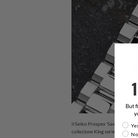
But f
y
Il Seiko Prospex 'Save The Oce
Are yo
Yes
collezione King series di Seiko 
No