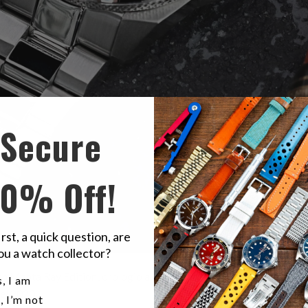
Secure
10% Off!
irst, a quick question, are
ou a watch collector?
an Manta Ray Edition', orologio automatico King Samurai 200M è la
u a watch collector?
, I am
nel 2020.
, I’m not