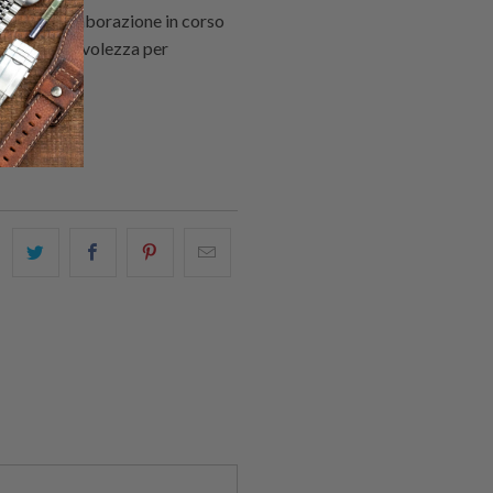
 di una collaborazione in corso
dere consapevolezza per
Condividi
Share
Condividi
Email
questo
this
questo
this
su
on
su
to
Twitter
Facebook
Pinterest
a
friend