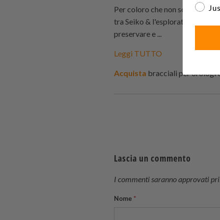
Jus
Per coloro che non sono familiar
tra Seiko & l'esploratore subac
preservare e ...
Leggi TUTTO
Acquista
bracciali per orologi
Lascia un commento
I commenti saranno approvati prim
Nome
*