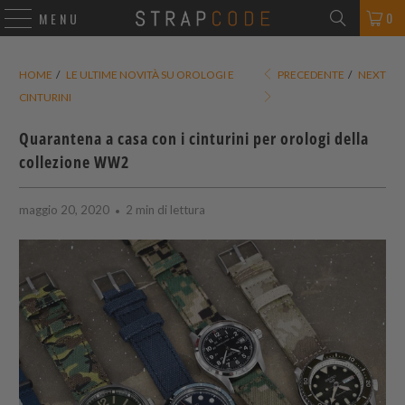
0
MENU
HOME
/
LE ULTIME NOVITÀ SU OROLOGI E
PRECEDENTE
/
NEXT
CINTURINI
Quarantena a casa con i cinturini per orologi della
collezione WW2
maggio 20, 2020
2 min di lettura