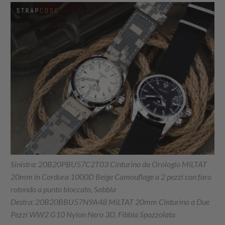
Sinistra: 20B20PBU57C2T03 Cinturino da Orologio MiLTAT
20mm in Cordura 1000D Beige Camouflage a 2 pezzi con foro
rotondo a punto bloccato, Sabbia
Destra: 20B20BBU57N9A48 MiLTAT 20mm Cinturino a Due
Pezzi WW2 G10 Nylon Nero 3D, Fibbia Spazzolata