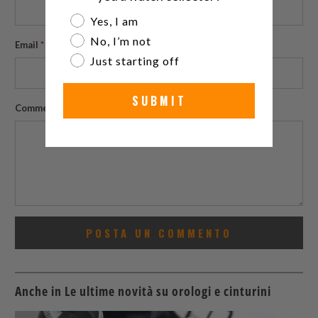
Are you a watch collector?
Yes, I am
No, I’m not
Email
*
Just starting off
SUBMIT
Commento
*
Anche in Le ultime novità su orologi e cinturini