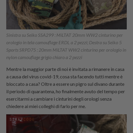
Sinistra su Seiko SSA299 : MiLTAT 20mm WW2 cinturino per
orologio in tela camouflage ERDL a 2 pezzi; Destra su Seiko 5
Sports SRPD75 : 20mm MiLTAT WW2 cinturino per orologio in
nylon camouflage grigio chiaro a 2 pezzi
Mentre la maggior parte di noi è invitata a rimanere in casa
a causa del virus covid-19, cosa sta facendo tutti mentre è
bloccato a casa? Oltre a essere un pigro sul divano durante
il periodo di quarantena, ho finalmente avuto del tempo per
esercitarmi a cambiare i cinturini degli orologi senza
chiedere ai miei colleghi di farlo per me.