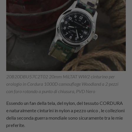
20B20DBU57C2T02 20mm MiLTAT WW2 cinturino per
orologio in Cordura 1000D camouflage Woodland a 2 pezzi
con foro rotondo a punto di chiusura, PVD Nero
Essendo un fan della tela, del nylon, del tessuto CORDURA
e naturalmente
cinturini in nylon a pezzo unico
, le collezioni
della seconda guerra mondiale sono sicuramente tra le mie
preferite.