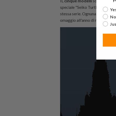
IL
cinque modelli
sono l'edizio
speciale "Seiko Turtle" - SRPH
Are yo
Yes
stessa serie. Ognuna delle quatt
No
omaggio all'anno di registrazion
Jus