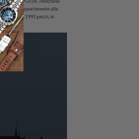
nster" - SRPG55K, l'edizione
st'ultimo appartenente alla
 limitata di 1991 pezzi, in