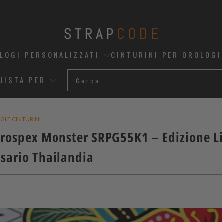
OLOGI PERSONALIZZATI
CINTURINI PER OROLOGI
UISTA PER
I E CINTURINI
Prospex Monster SRPG55K1 – Edizione L
sario Thailandia