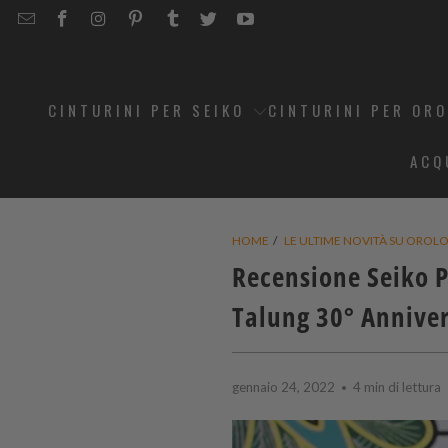
EMAIL
STRAPCODE
STRAPCODE
STRAPCODE
STRAPCODE
STRAPCODE
STRAPCODE
STRAPCODE
ON
ON
ON
ON
ON
ON
FACEBOOK
INSTAGRAM
PINTEREST
TUMBLR
TWITTER
YOUTUBE
CINTURINI PER SEIKO
CINTURINI PER OR
ACQ
HOME
/
LE ULTIME NOVITÀ SU OROLOG
Recensione Seiko 
Talung 30° Anniver
gennaio 24, 2022
4 min di lettura