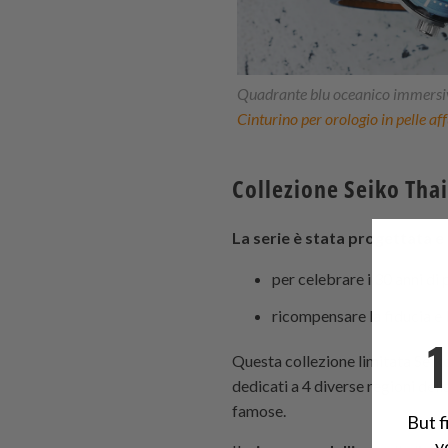
Quadrante blu oceanico immersiv
Cinturino per orologio in pelle a
Collezione Seiko Thai
La serie è stata progettata e 
per celebrare i 30 anni di
ricompensare la fiducia e 
Questa collezione limitata Seiko 
dedicati a 4 diverse regioni del
famose.
But f
y