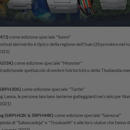
247J)
come edizione speciale "Sumo"
festival del merito è tipico della regione dell'Isan (20 province nel n
2021)
RPG55K)
come edizione speciale "Monster"
 tradizionale spettacolo di ombre folcloristico della Thailandia me
(SRPH35K)
come edizione speciale "Turtle"
g Lanna, le persone lanciano lanterne galleggianti nel cielo per illu
 2021)
ang (SRPH42K & SRPH44K)
come edizione speciale "Samurai"
eggenda di "Sahassadeja" e "Tosakanth" e alle loro statue che fanno 
a a marzo 2022)