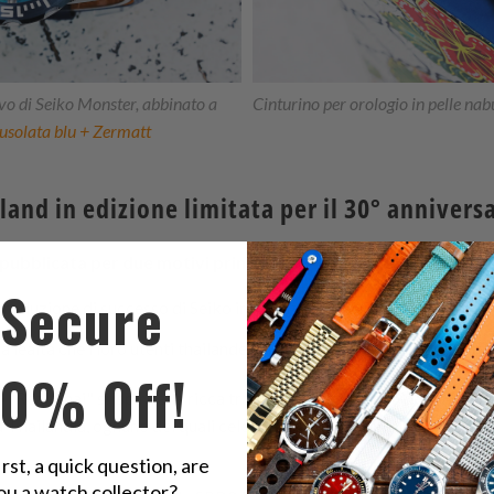
o di Seiko Monster, abbinato a
Cinturino per orologio in pelle na
ffusolata blu + Zermatt
land in edizione limitata per il 30° annivers
pubblicata per due motivi principali.
Secure
 produzione di successo di Seiko in Thailandia
la lealtà che i loro utenti thailandesi hanno dimostrato durante tut
10% Off!
"Real Thai" si ispira alla ricca tradizione folcloristica della Thail
la Thailandia, ognuno dei quali celebra un punto di riferimento cultu
irst, a quick question, are
ou a watch collector?