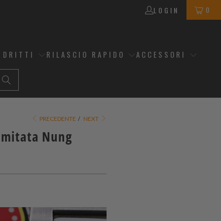
0
LOGIN
 DRITTI
RILASCIO RAPIDO
ACCESSORI
PRECEDENTE
/
NEXT
imitata Nung