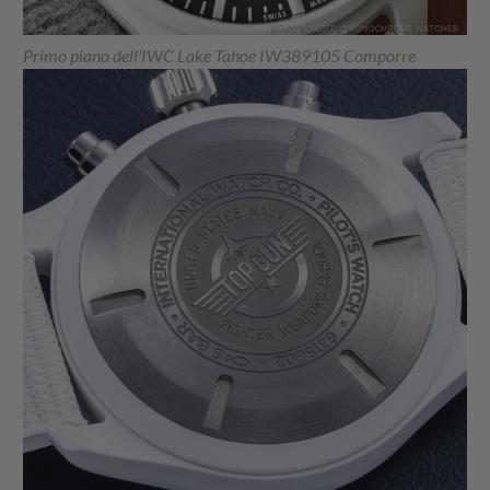
Primo piano dell'IWC Lake Tahoe IW389105 Comporre