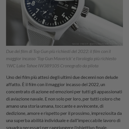
Due dei film di Top Gun più richiesti del 2022: il film con il
maggior incasso 'Top Gun Maverick' e l'orologio più richiesto
'IWC Lake Tahoe IW389105 Cronografo da pilota
Uno dei film più attesi degli ultimi due decenni non delude
affatto. È il film con il maggior incasso del 2022, un
concentrato di azione ed emozioni per tutti gli appassionati
di aviazione navale. E non solo per loro, per tutti coloro che
amano una storia umana, toccante e avvincente, di
dedizione, amore e rispetto per il prossimo, impreziosita da
una superba abilità individuale e dall'impeccabile lavoro di
squadra necessari per raggiungere l'obiettivo finale.