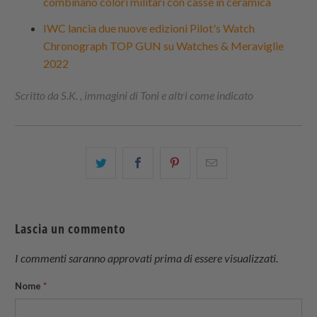
combinano colori militari con casse in ceramica
IWC lancia due nuove edizioni Pilot's Watch
Chronograph TOP GUN su Watches & Meraviglie
2022
Scritto da S.K. , immagini di Toni e altri come indicato
Condividi
Share
Condividi
Email
questo
this
questo
this
su
on
su
to
Twitter
Facebook
Pinterest
a
Lascia un commento
friend
I commenti saranno approvati prima di essere visualizzati.
Nome
*