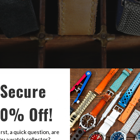
iata Nera
sull'Omega Seamaster Chronograph 44mm, 21mm Cinturino
Secure
urino in Nylon Woven Grigio Militare su Orient Bambino V5
considerare bracciali su misura. Un'altra opzione che potresti cons
10% Off!
ca scegliere un cinturino per orologio 1mm più largo (non bracciale in
ché sia così difficile trovare braccialetti adattati per modelli di or
irst, a quick question, are
ou a watch collector?