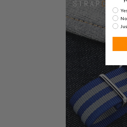
Are yo
Yes
No
Jus