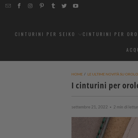
EMAIL
STRAPCODE
STRAPCODE
STRAPCODE
STRAPCODE
STRAPCODE
STRAPCODE
STRAPCODE
ON
ON
ON
ON
ON
ON
FACEBOOK
INSTAGRAM
PINTEREST
TUMBLR
TWITTER
YOUTUBE
CINTURINI PER SEIKO
CINTURINI PER OR
ACQ
HOME
/
LE ULTIME NOVITÀ SU OROLOG
I cinturini per or
settembre 21, 2022
2 min di lettu