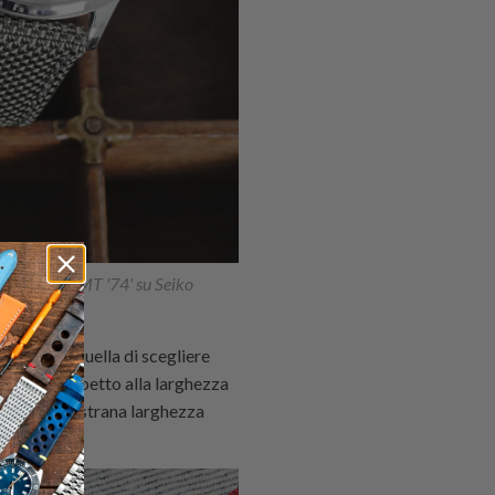
 Gunny X MT '74' su Seiko
iderare è quella di scegliere
 acciaio) rispetto alla larghezza
ologi con la strana larghezza