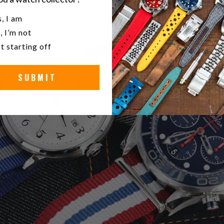
u a watch collector?
, I am
, I’m not
t starting off
SUBMIT