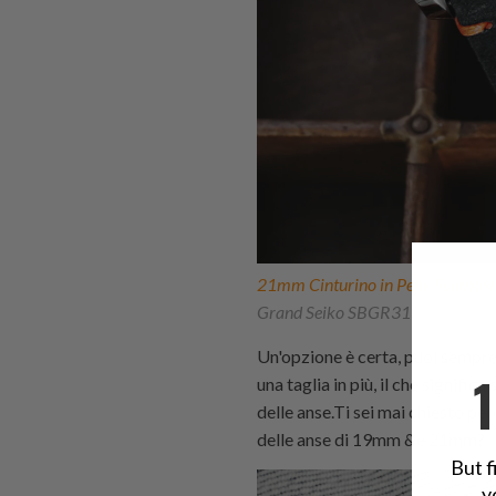
21mm Cinturino in Pelle Scamosc
Grand Seiko SBGR311, 21mm Cint
Un'opzione è certa, puoi sempre 
una taglia in più, il che signifi
delle anse.Ti sei mai chiesto per
delle anse di 19mm &e 21mm?
But f
y