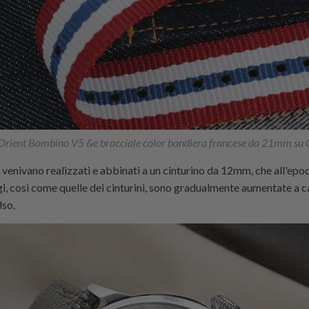
 Orient Bombino V5 &e bracciale color bandiera francese da 21mm s
tti venivano realizzati e abbinati a un cinturino da 12mm, che all'e
ogi, così come quelle dei cinturini, sono gradualmente aumentate a 
lso.