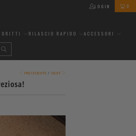
0
LOGIN
 DRITTI
RILASCIO RAPIDO
ACCESSORI
PRECEDENTE
/
NEXT
reziosa!