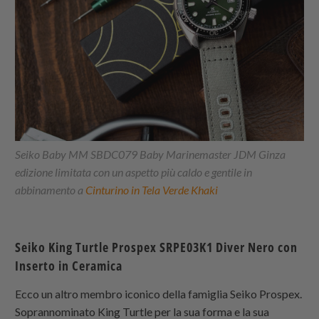
Seiko Baby MM SBDC079 Baby Marinemaster JDM Ginza
edizione limitata con un aspetto più caldo e gentile in
abbinamento a
Cinturino in Tela Verde Khaki
Seiko King Turtle Prospex SRPE03K1 Diver Nero con
Inserto in Ceramica
Ecco un altro membro iconico della famiglia Seiko Prospex.
Soprannominato King Turtle per la sua forma e la sua