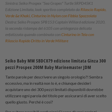
Sinistra: Seiko Prospex "Sea Grapes" Turtle SRPD45K1
Edizione Limitata, look sportivo completato da
Rilascio Rapido,
Verde &e Khaki, Cinturino in Nylon con Fibbia Spazzolata
Destra: Seiko Prospex SPB153 Captain Willard edizione 2020,
la seconda ristampa del 6105 con un'eleganza delicata
enfatizzata quando combinata con
Cinturino in Tela con
Rilascio Rapido Dritto in Verde Militare
Seiko Baby MM SBDC079 edizione limitata Ginza 300
pezzi Prospex 200M Baby Marinemaster JDM
Tante parole per descrivere un singolo orologio?! Sembra
eccessivo, ma in realtà non lo è, e chiunque desideri
acquistare uno dei 300 pezzi limitati disponibili dovrebbe
utilizzare ogni parola del titolo per assicurarsi di aver scelto
quello giusto. Perché è così?
Per evitare possibili confusioni.Ci sono diversi orologi