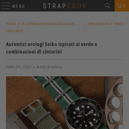
0
MENU
HOME
/
LE ULTIME NOVITÀ SU OROLOGI E
PRECEDENTE
/
NEXT
CINTURINI
Autentici orologi Seiko ispirati al verde e
combinazioni di cinturini
luglio 24, 2023
6 min di lettura