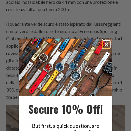
acciaio inossidabile nero da 44 mm con una protezione e
resistenza all'acqua fino a 200 m.
Il quadrante verde scuro è stato ispirato dai lussureggianti
campi verdi e dalle foreste intorno al Freemans Sporting
Club nel New South Wales, Australia. Ha indici e marcatori
applicati, oltre a una lunetta rotante per il conto alla
rovescia che può cronometrare eventi fino a un'ora. Come
gli altri modelli Prospex Fieldmaster LOWERCASE, è
dotato di un robusto
One-piece-Nylon
-style cinturino in
tessuto progettato per un uso professionale sul campo,
nella confezione originale. Numerato individualmente tra 1-
300, questo orologio distintivo commemora la partnership
tra Seiko e Freemans Sporting Club.
Secure 10% Off!
But first, a quick question, are