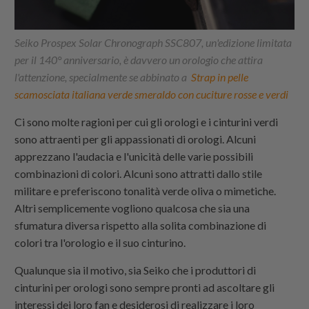
Seiko Prospex Solar Chronograph SSC807, un'edizione limitata
per il 140° anniversario, è davvero un orologio che attira
l'attenzione, specialmente se abbinato a
Strap in pelle
scamosciata italiana verde smeraldo con cuciture rosse e verdi
Ci sono molte ragioni per cui gli orologi e i cinturini verdi
sono attraenti per gli appassionati di orologi. Alcuni
apprezzano l'audacia e l'unicità delle varie possibili
combinazioni di colori. Alcuni sono attratti dallo stile
militare e preferiscono tonalità verde oliva o mimetiche.
Altri semplicemente vogliono qualcosa che sia una
sfumatura diversa rispetto alla solita combinazione di
colori tra l'orologio e il suo cinturino.
Qualunque sia il motivo, sia Seiko che i produttori di
cinturini per orologi sono sempre pronti ad ascoltare gli
interessi dei loro fan e desiderosi di realizzare i loro