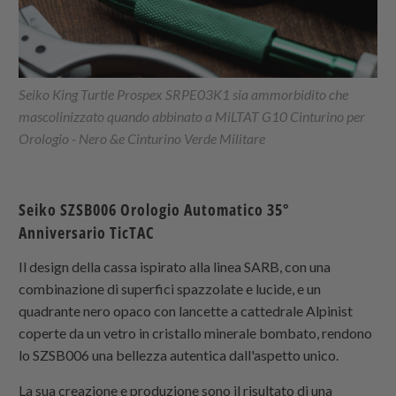
Seiko King Turtle Prospex SRPE03K1 sia ammorbidito che
mascolinizzato quando abbinato a
MiLTAT G10 Cinturino per
Orologio - Nero &e Cinturino Verde Militare
Seiko SZSB006 Orologio Automatico 35°
Anniversario TicTAC
Il design della cassa ispirato alla linea SARB, con una
combinazione di superfici spazzolate e lucide, e un
quadrante nero opaco con lancette a cattedrale Alpinist
coperte da un vetro in cristallo minerale bombato, rendono
lo SZSB006 una bellezza autentica dall'aspetto unico.
La sua creazione e produzione sono il risultato di una