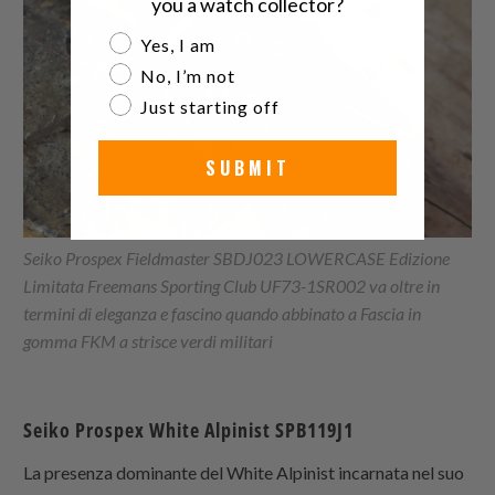
you a watch collector?
Are you a watch collector?
Yes, I am
No, I’m not
Just starting off
SUBMIT
Seiko Prospex Fieldmaster SBDJ023 LOWERCASE Edizione
Limitata Freemans Sporting Club UF73-1SR002 va oltre in
termini di eleganza e fascino quando abbinato a
Fascia in
gomma FKM a strisce verdi militari
Seiko Prospex White Alpinist SPB119J1
La presenza dominante del White Alpinist incarnata nel suo