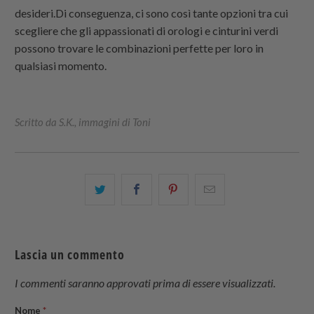
desideri.Di conseguenza, ci sono così tante opzioni tra cui
scegliere che gli appassionati di orologi e cinturini verdi
possono trovare le combinazioni perfette per loro in
qualsiasi momento.
Scritto da S.K., immagini di Toni
Condividi
Share
Condividi
Email
questo
this
questo
this
su
on
su
to
Twitter
Facebook
Pinterest
a
Lascia un commento
friend
I commenti saranno approvati prima di essere visualizzati.
Nome
*