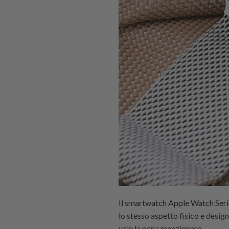
Il smartwatch Apple Watch Serie
lo stesso aspetto fisico e desig
vale la pena menzionare.