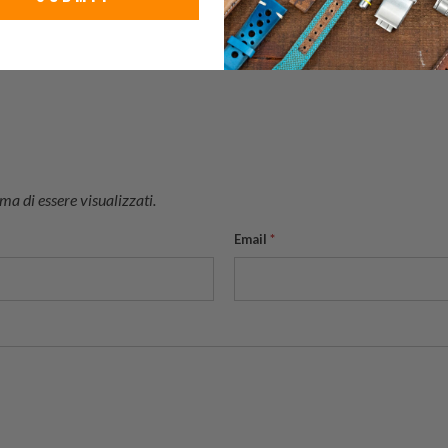
a di essere visualizzati.
Email
*