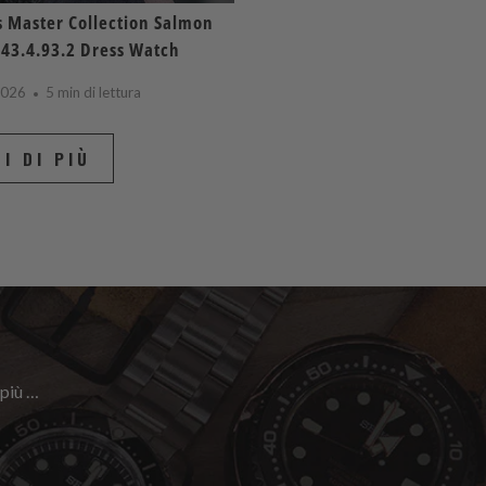
 Master Collection Salmon
843.4.93.2 Dress Watch
 2026
5 min di lettura
I DI PIÙ
 più …