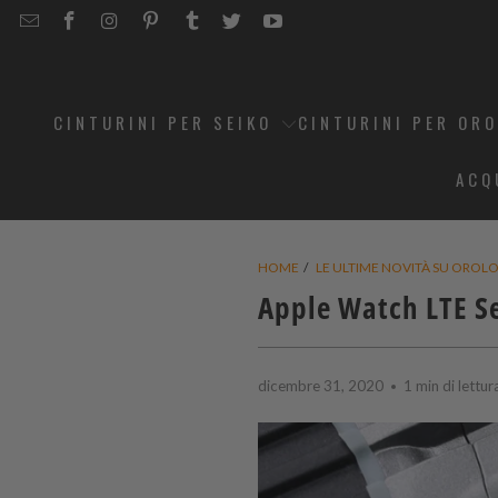
EMAIL
STRAPCODE
STRAPCODE
STRAPCODE
STRAPCODE
STRAPCODE
STRAPCODE
STRAPCODE
ON
ON
ON
ON
ON
ON
FACEBOOK
INSTAGRAM
PINTEREST
TUMBLR
TWITTER
YOUTUBE
CINTURINI PER SEIKO
CINTURINI PER OR
ACQ
HOME
/
LE ULTIME NOVITÀ SU OROLOG
Apple Watch LTE S
dicembre 31, 2020
1 min di lettur