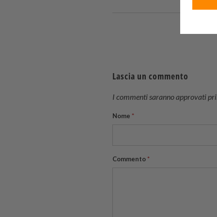
Lascia un commento
I commenti saranno approvati prim
Nome
*
Commento
*