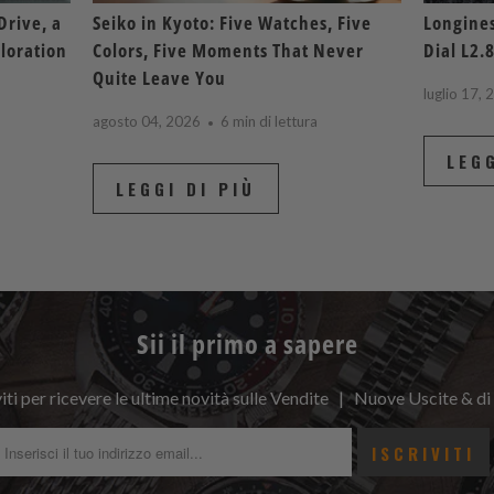
Drive, a
Seiko in Kyoto: Five Watches, Five
Longines
loration
Colors, Five Moments That Never
Dial L2.
Quite Leave You
luglio 17,
agosto 04, 2026
6 min di lettura
LEGG
LEGGI DI PIÙ
Sii il primo a sapere
viti per ricevere le ultime novità sulle Vendite | Nuove Uscite & di