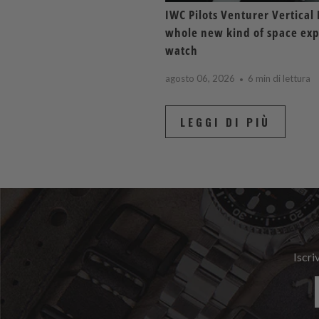
IWC Pilots Venturer Vertical 
whole new kind of space exp
watch
agosto 06, 2026
6 min di lettura
LEGGI DI PIÙ
Iscri