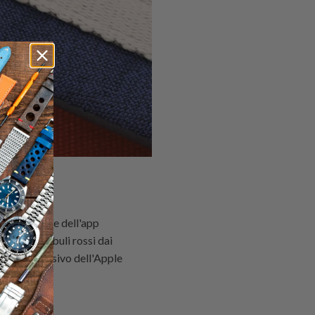
 nel sangue e dell'app
ta dai globuli rossi dai
nsore esclusivo dell'Apple