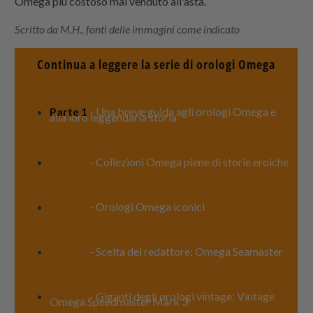
Omega più costoso mai venduto all'asta.
Scritto da M.H., fonti delle immagini come indicato
Continua a leggere la serie di orologi Omega
Parte 1
- Una breve guida agli orologi Omega e
alla loro leggendaria storia
Parte 2
- Collezioni Omega piene di storie eroiche
Parte 3
- Orologi Omega iconici
Parte 4
- Scelta del redattore: Omega Seamaster
Parte 5
- Giganti degli orologi vintage: Vintage
Omega Speedmaster Mark 3