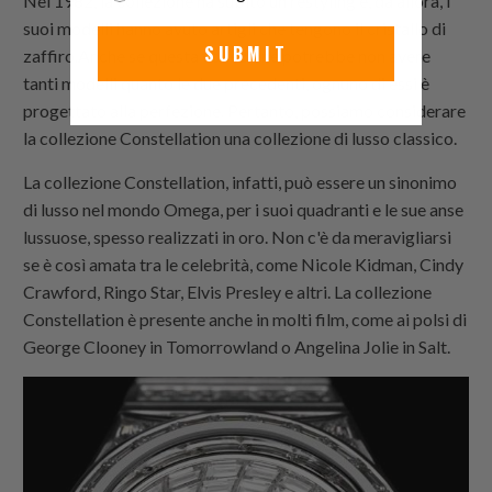
Nel 1982, la collezione ha subito un restyling e, da allora, i
suoi modelli hanno avuto artigli che tengono il cristallo di
SUBMIT
zaffiro.Anche se questa collezione potrebbe non avere
tanti modelli quanto le due precedenti, ognuno di essi è
progettato alla perfezione. Pertanto, possiamo considerare
la collezione Constellation una collezione di lusso classico.
La collezione Constellation, infatti, può essere un sinonimo
di lusso nel mondo Omega, per i suoi quadranti e le sue anse
lussuose, spesso realizzati in oro. Non c'è da meravigliarsi
se è così amata tra le celebrità, come Nicole Kidman, Cindy
Crawford, Ringo Star, Elvis Presley e altri. La collezione
Constellation è presente anche in molti film, come ai polsi di
George Clooney in Tomorrowland o Angelina Jolie in Salt.