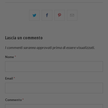
Condividi
Share
Condividi
Email
questo
this
questo
this
su
on
su
to
Twitter
Facebook
Pinterest
a
Lascia un commento
friend
I commenti saranno approvati prima di essere visualizzati.
Nome
*
Email
*
Commento
*