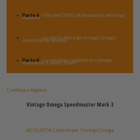
Parte 6
- Vita dell'OMEGA Seamaster nei tempi
moderni
Parte 7
- La storia dietro gli orologi Omega
Speedmaster Snoopy
Parte 8
- La relazione tangibile tra Omega
Seamaster e James Bond
Continua a leggere
Vintage Omega Speedmaster Mark 3
ACQUISTA Cinturini per Orologi Omega