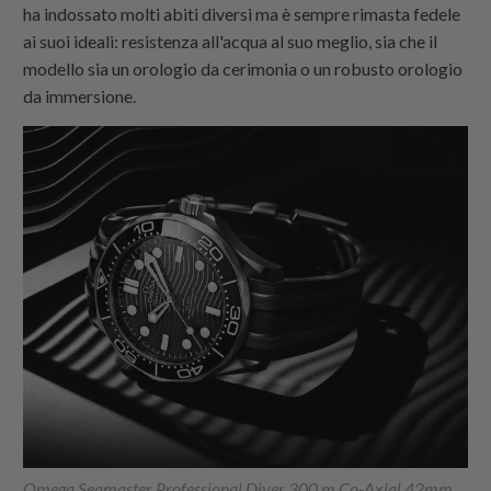
ha indossato molti abiti diversi ma è sempre rimasta fedele
ai suoi ideali: resistenza all'acqua al suo meglio, sia che il
modello sia un orologio da cerimonia o un robusto orologio
da immersione.
Omega Seamaster Professional Diver 300 m Co-Axial 42mm,