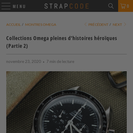
0
MENU
ACCUEIL
/
MONTRES OMEGA
PRÉCÉDENT
/
NEXT
Collections Omega pleines d'histoires héroïques
(Partie 2)
novembre 23, 2020
7 min de lecture