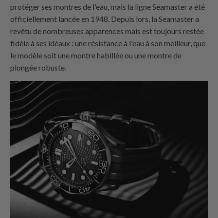
protéger ses montres de l'eau, mais la ligne Seamaster a été
officiellement lancée en 1948. Depuis lors, la Seamaster a
revêtu de nombreuses apparences mais est toujours restée
fidèle à ses idéaux : une résistance à l'eau à son meilleur, que
le modèle soit une montre habillée ou une montre de
plongée robuste.