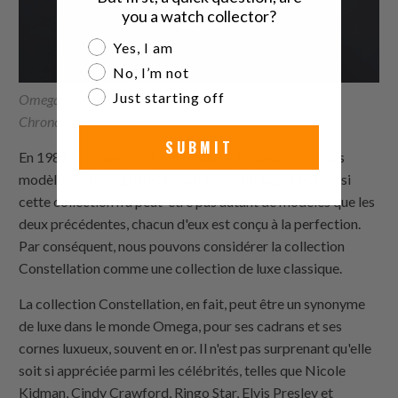
you a watch collector?
Are you a watch collector?
Yes, I am
No, I’m not
Just starting off
Omega Constellation Globemaster Co-Axial Master
Chronometer,
crédit photo
SUBMIT
En 1982, la collection a été rénovée, et, depuis lors, ses
modèles ont des griffes tenant le cristal saphir.Même si
cette collection n'a peut-être pas autant de modèles que les
deux précédentes, chacun d'eux est conçu à la perfection.
Par conséquent, nous pouvons considérer la collection
Constellation comme une collection de luxe classique.
La collection Constellation, en fait, peut être un synonyme
de luxe dans le monde Omega, pour ses cadrans et ses
cornes luxueux, souvent en or. Il n'est pas surprenant qu'elle
soit si appréciée parmi les célébrités, telles que Nicole
Kidman, Cindy Crawford, Ringo Star, Elvis Presley et