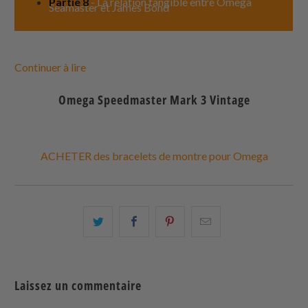
Partie 8
- La relation tangible entre Omega
Seamaster et James Bond
Continuer à lire
Omega Speedmaster Mark 3 Vintage
ACHETER des bracelets de montre pour Omega
Partagez
Partager
Partagez
Email
ceci
ceci
ceci
ceci
sur
sur
sur
à
Twitter
Facebook
Pinterest
un
Laissez un commentaire
ami