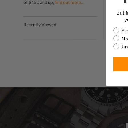
of $150 and up,
find out more...
But f
y
Recently Viewed
Are yo
Yes
No
Jus