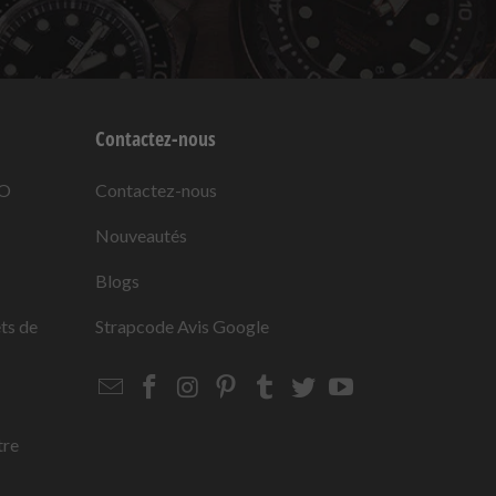
Contactez-nous
KO
Contactez-nous
Nouveautés
Blogs
ets de
Strapcode
Avis Google
Email
Strapcode
Strapcode
Strapcode
Strapcode
Strapcode
Strapcode
Strapcode
on
on
on
on
on
on
Facebook
Instagram
Pinterest
Tumblr
Twitter
YouTube
tre