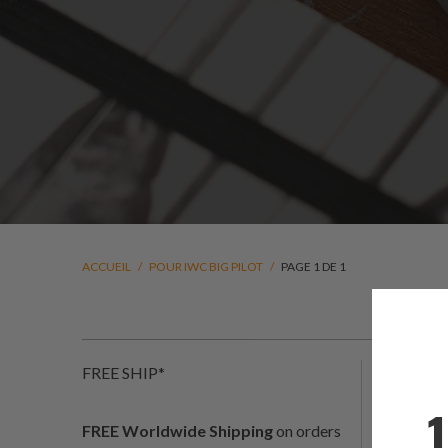
ACCUEIL
/
POUR IWC BIG PILOT
/
PAGE 1 DE 1
FREE SHIP*
Bracelets
Ces brace
FREE Worldwide Shipping
on orders