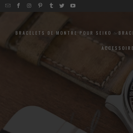
EMAIL
STRAPCODE
STRAPCODE
STRAPCODE
STRAPCODE
STRAPCODE
STRAPCODE
STRAPCODE
ON
ON
ON
ON
ON
ON
FACEBOOK
INSTAGRAM
PINTEREST
TUMBLR
TWITTER
YOUTUBE
BRACELETS DE MONTRE POUR SEIKO
BRAC
ACCESSOIR