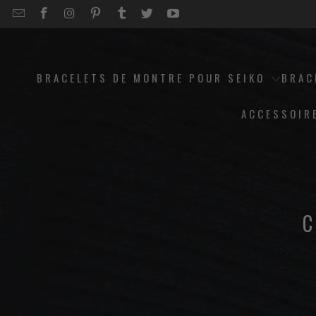
EMAIL
STRAPCODE
STRAPCODE
STRAPCODE
STRAPCODE
STRAPCODE
STRAPCODE
STRAPCODE
ON
ON
ON
ON
ON
ON
FACEBOOK
INSTAGRAM
PINTEREST
TUMBLR
TWITTER
YOUTUBE
BRACELETS DE MONTRE POUR SEIKO
BRAC
ACCESSOIR
C