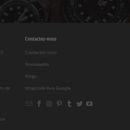
Contactez-nous
KO
Contactez-nous
Nouveautés
Blogs
ets de
Strapcode
Avis Google
Email
Strapcode
Strapcode
Strapcode
Strapcode
Strapcode
Strapcode
Strapcode
on
on
on
on
on
on
Facebook
Instagram
Pinterest
Tumblr
Twitter
YouTube
tre