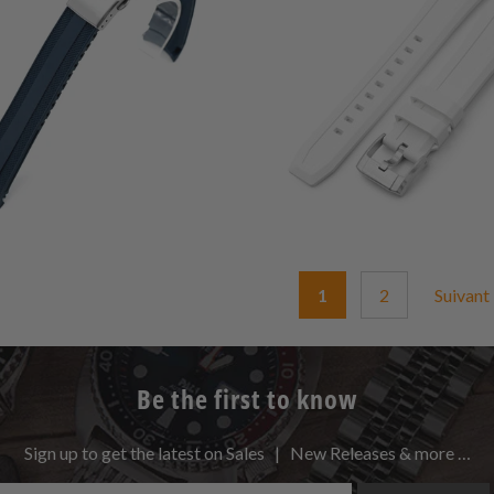
1
2
Suivant
Be the first to know
Sign up to get the latest on Sales | New Releases & more …