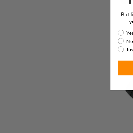
But f
y
Are yo
Yes
No
Jus