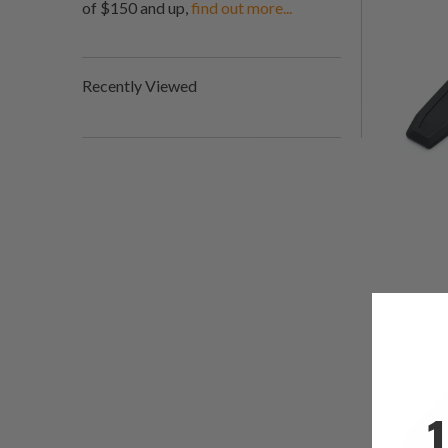
of $150 and up,
find out more...
Recently Viewed