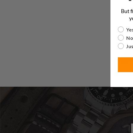
But f
y
Are yo
Yes
No
Jus