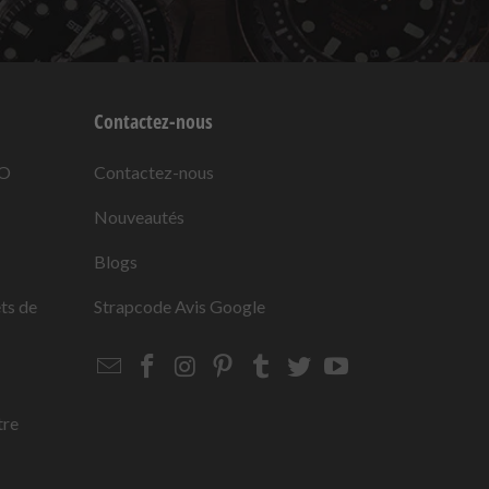
Contactez-nous
KO
Contactez-nous
Nouveautés
Blogs
ets de
Strapcode
Avis Google
Email
Strapcode
Strapcode
Strapcode
Strapcode
Strapcode
Strapcode
Strapcode
on
on
on
on
on
on
Facebook
Instagram
Pinterest
Tumblr
Twitter
YouTube
tre