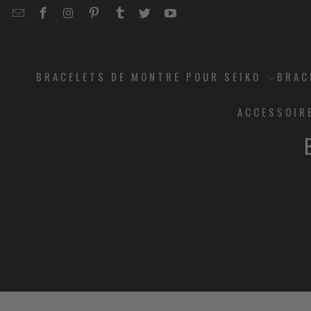
EMAIL
STRAPCODE
STRAPCODE
STRAPCODE
STRAPCODE
STRAPCODE
STRAPCODE
STRAPCODE
ON
ON
ON
ON
ON
ON
FACEBOOK
INSTAGRAM
PINTEREST
TUMBLR
TWITTER
YOUTUBE
BRACELETS DE MONTRE POUR SEIKO
BRAC
ACCESSOIR