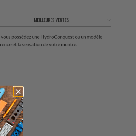
 Si vous possédez une HydroConquest ou un modèle
arence et la sensation de votre montre.
otal
es
ÉPUISÉ