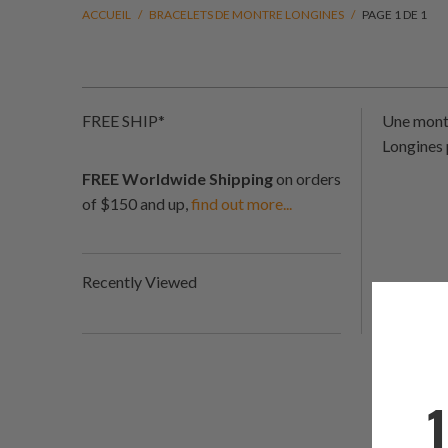
ACCUEIL
/
BRACELETS DE MONTRE LONGINES
/
PAGE 1 DE 1
FREE SHIP*
Une montr
Longines 
FREE Worldwide Shipping
on orders
of $150 and up,
find out more...
Recently Viewed