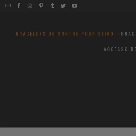
EMAIL
STRAPCODE
STRAPCODE
STRAPCODE
STRAPCODE
STRAPCODE
STRAPCODE
STRAPCODE
ON
ON
ON
ON
ON
ON
FACEBOOK
INSTAGRAM
PINTEREST
TUMBLR
TWITTER
YOUTUBE
BRACELETS DE MONTRE POUR SEIKO
BRAC
ACCESSOIR