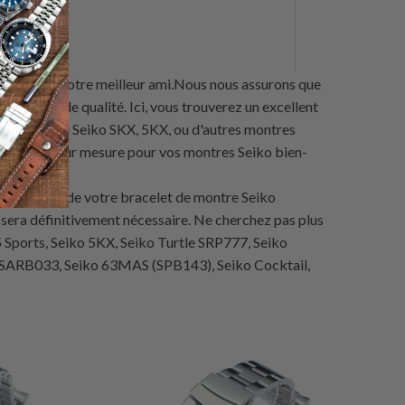
pcode
est votre meilleur ami.Nous nous assurons que
e montre de qualité. Ici, vous trouverez un excellent
ossédiez une Seiko SKX, 5KX, ou d'autres montres
abriquées sur mesure pour vos montres Seiko bien-
emplacement de votre bracelet de montre Seiko
era définitivement nécessaire. Ne cherchez pas plus
 5 Sports, Seiko 5KX, Seiko Turtle SRP777, Seiko
 SARB033, Seiko 63MAS (SPB143), Seiko Cocktail,
20
16
(16)
otal
total
$59.99
es
des