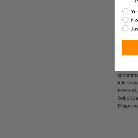
Are yo
Yes
No
Jus
Lorsque v
les idées
choix de 
Seiko, les
aimées.
Que vous 
endommagé
loin, vou
MM300, Se
Seiko Spe
Magasin