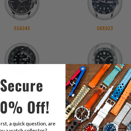
SSA345
SKX023
Secure
SBBN013
SPB185
10% Off!
irst, a quick question, are
ou a watch collector?