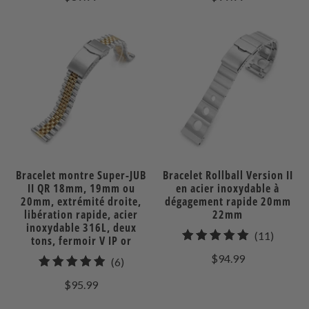
des
des
avis
avis
Bracelet montre Super-JUB
Bracelet Rollball Version II
II QR 18mm, 19mm ou
en acier inoxydable à
20mm, extrémité droite,
dégagement rapide 20mm
libération rapide, acier
22mm
inoxydable 316L, deux
11
(11)
tons, fermoir V IP or
total
$94.99
6
(6)
des
total
$95.99
avis
des