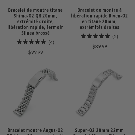
Bracelet de montre titane
Bracelet de montre à
Shima-O2 QR 20mm,
libération rapide Riven-O2
extrémité droite,
en titane 20mm,
libération rapide, fermoir
extrémités droites
Slinea brossé
2
(2)
4
(4)
total
$89.99
total
des
$99.99
des
avis
avis
Bracelet montre Angus-O2
Super-O2 20mm 22mm