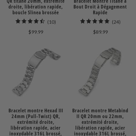
QR titane 20mm, extrémité
Bracelet Montre Titane à
droite, libération rapide,
Bout Droit à Dégagement
boucle Slinea brossée
Rapide
10
24
(10)
(24)
total
total
$99.99
$89.99
des
des
avis
avis
Bracelet montre Hexad III
Bracelet montre Metabind
24mm (Pull-Twist) QR,
II QR 20mm ou 22mm,
extrémité droite,
extrémité droite,
libération rapide, acier
libération rapide, acier
inoxydable 316L brossé,
inoxydable 316L brossé,