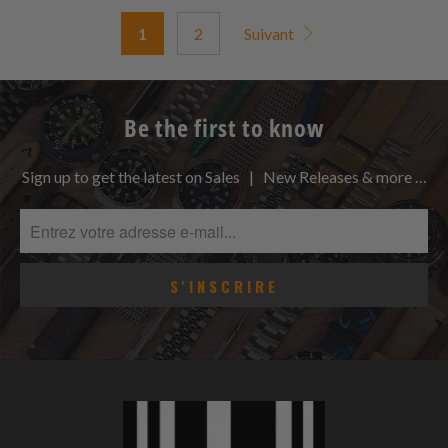
avis
1
2
Suivant
Be the first to know
Sign up to get the latest on Sales | New Releases & more …