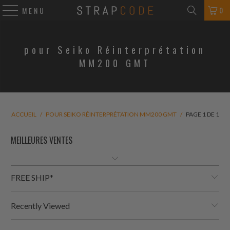
0
MENU
pour Seiko Réinterprétation
MM200 GMT
ACCUEIL
/
POUR SEIKO RÉINTERPRÉTATION MM200 GMT
/
PAGE 1 DE 1
FREE SHIP*
Recently Viewed