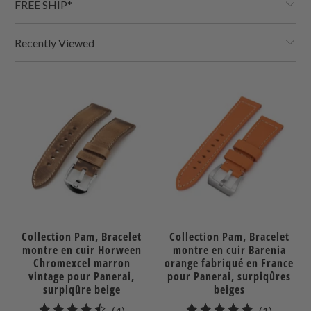
FREE SHIP*
Recently Viewed
Collection Pam, Bracelet
Collection Pam, Bracelet
montre en cuir Horween
montre en cuir Barenia
Chromexcel marron
orange fabriqué en France
vintage pour Panerai,
pour Panerai, surpiqûres
surpiqûre beige
beiges
4
1
(4)
(1)