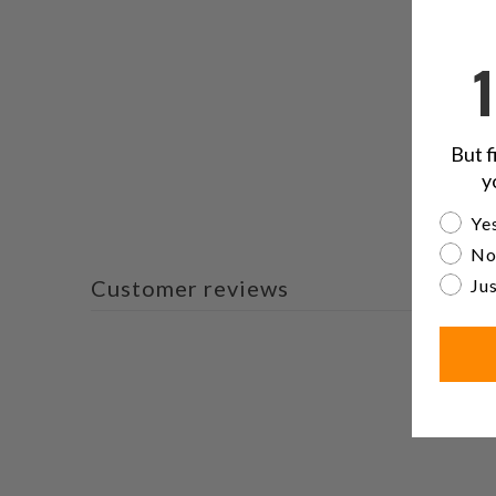
But f
y
Are yo
Yes
No
Jus
Customer reviews