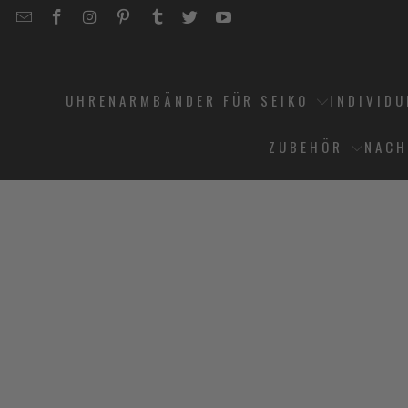
EMAIL
STRAPCODE
STRAPCODE
STRAPCODE
STRAPCODE
STRAPCODE
STRAPCODE
STRAPCODE
ON
ON
ON
ON
ON
ON
FACEBOOK
INSTAGRAM
PINTEREST
TUMBLR
TWITTER
YOUTUBE
UHRENARMBÄNDER FÜR SEIKO
INDIVID
ZUBEHÖR
NACH