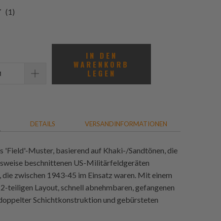
1
(1)
gesamt
Bewertungen
IN DEN
WARENKORB
LEGEN
G
DETAILS
VERSANDINFORMATIONEN
es 'Field'-Muster, basierend auf Khaki-/Sandtönen, die
sweise beschnittenen US-Militärfeldgeräten
nd, die zwischen 1943-45 im Einsatz waren. Mit einem
n 2-teiligen Layout, schnell abnehmbaren, gefangenen
 doppelter Schichtkonstruktion und gebürsteten