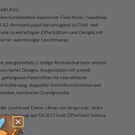
AARUNG:
eine Kombination klassischer Field Khaki-/Sandtöne.
A2-Armband passt hervorragend zu Field- und
owie zu einfarbigen Zifferblättern und Designs mit
rierter, warmtoniger Leuchtmasse.
ive, neu gestaltete 2-teilige Armbandvariante unserer
vice Series Designs. Ausgestattet mit schnell
gefangenen Federstiften für eine einfache
und Entfernung, doppelter Schichtkonstruktion und
ewebten, formbaren Grundgewebe.
der Lookbook Demo-Uhren von
Strapcode
: Seiko
anda Chronograph SSC817 Gold Zifferblatt Seitona