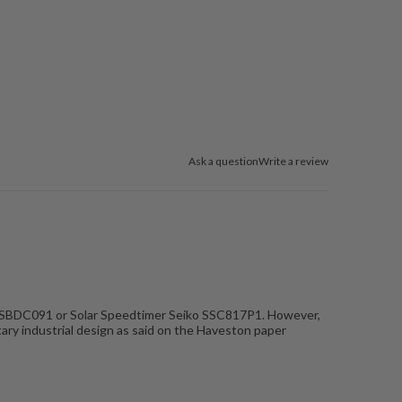
Ask a question
Write a review
eiko SBDC091 or Solar Speedtimer Seiko SSC817P1. However,
tary industrial design as said on the Haveston paper