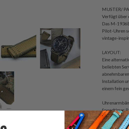
MUSTER/ P
Verfügt über 
Das M-1936B 
Pilot-Uhren s
vintage-inspi
LAYOUT:
Eine alternat
beliebten Ser
abnehmbaren, 
Installation 
einem fein g
Uhrenarmbän
Speedtimer P