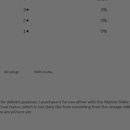
3
0
%
2
0
%
1
0
%
With media
for delivery purpose. I purchase it for use either with the Alpinist S
ual status, which is too shiny (far from something from the vintage mili
ve any picture yet.