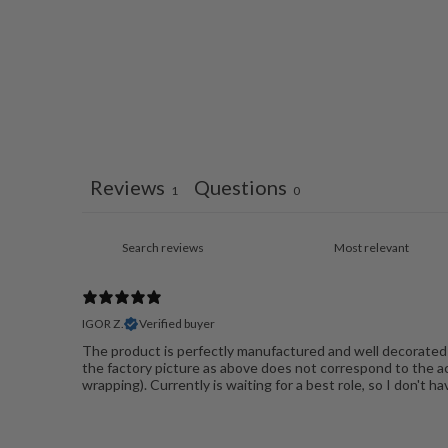
Reviews
Questions
1
0
IGOR Z.
Verified buyer
The product is perfectly manufactured and well decorated 
the factory picture as above does not correspond to the act
wrapping). Currently is waiting for a best role, so I don't ha