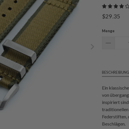
$29.35
Menge
BESCHREIBUN
Ein klassisch
von übergang
inspiriert si
traditionelle
Federstiften,
Beschlägen.