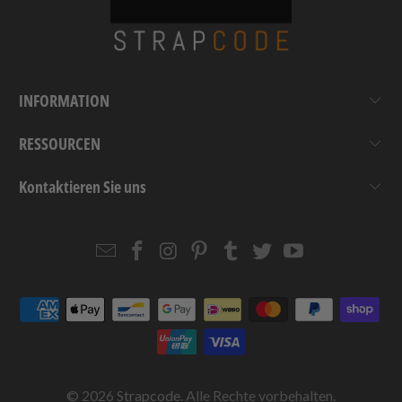
INFORMATION
RESSOURCEN
Kontaktieren Sie uns
Email
Strapcode
Strapcode
Strapcode
Strapcode
Strapcode
Strapcode
Strapcode
on
on
on
on
on
on
Facebook
Instagram
Pinterest
Tumblr
Twitter
YouTube
© 2026
Strapcode
. Alle Rechte vorbehalten.