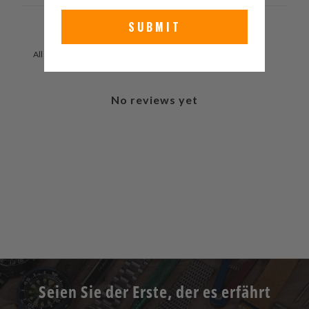
SUBMIT
With media
No reviews yet
Seien Sie der Erste, der es erfährt