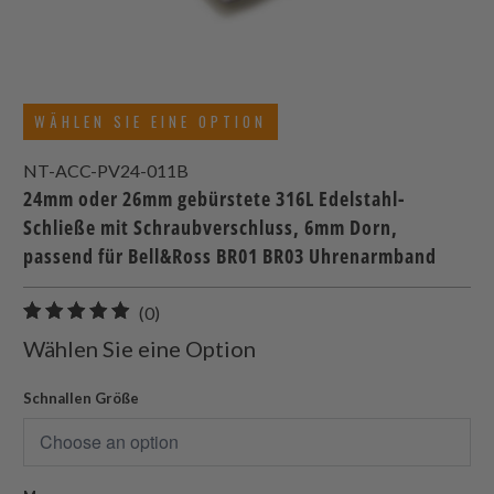
WÄHLEN SIE EINE OPTION
NT-ACC-PV24-011B
24mm oder 26mm gebürstete 316L Edelstahl-
Schließe mit Schraubverschluss, 6mm Dorn,
passend für Bell&Ross BR01 BR03 Uhrenarmband
0
(0)
gesamt
Wählen Sie eine Option
Bewertungen
Schnallen Größe