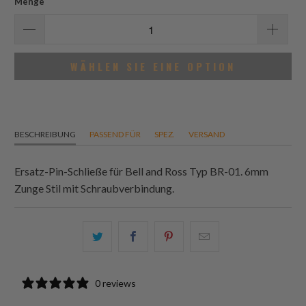
Menge
WÄHLEN SIE EINE OPTION
BESCHREIBUNG
PASSEND FÜR
SPEZ.
VERSAND
Ersatz-Pin-Schließe für Bell and Ross Typ BR-01. 6mm
Zunge Stil mit Schraubverbindung.
Teilen
Teilen
Teilen
Email
Sie
Sie
Sie
this
dies
dies
dies
to
0 reviews
auf
auf
auf
a
Twitter
Facebook
Pinterest
friend