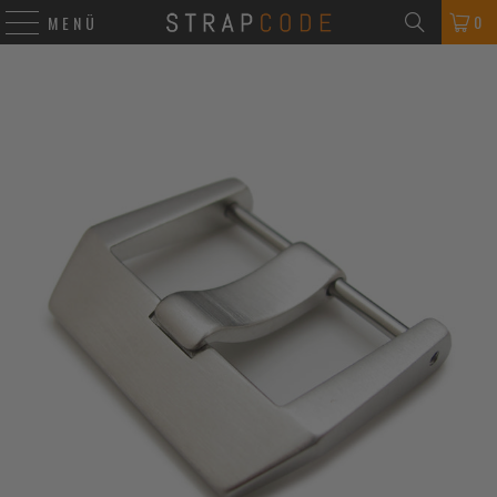
0
MENÜ