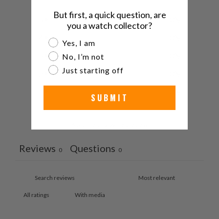
But first, a quick question, are
5
0
%
you a watch collector?
4
0
%
Are you a watch collector?
Yes, I am
3
0
%
No, I’m not
Just starting off
2
0
%
1
0
%
SUBMIT
Ask a question
Write a review
Reviews
Questions
0
0
With media