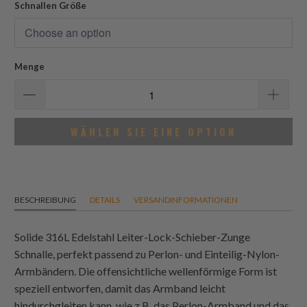
Schnallen Größe
Menge
WÄHLEN SIE EINE OPTION
BESCHREIBUNG
DETAILS
VERSANDINFORMATIONEN
Solide 316L Edelstahl Leiter-Lock-Schieber-Zunge
Schnalle, perfekt passend zu Perlon- und Einteilig-Nylon-
Armbändern. Die offensichtliche wellenförmige Form ist
speziell entworfen, damit das Armband leicht
hindurchgleiten kann, wie z.B. das Perlon-Armband und das