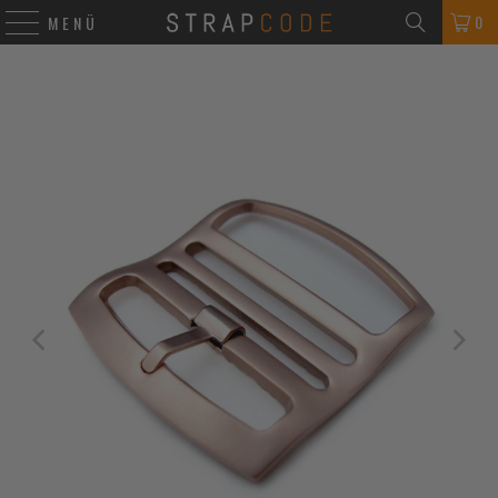
0
MENÜ