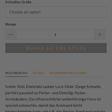
Schnallen Größe
Menge
WÄHLEN SIE EINE OPTION
BESCHREIBUNG
DETAILS
VERSANDINFORMATIONEN
Solide 316L Edelstahl Ladder Lock Slider Zunge Schnalle,
perfekt passend zu Perlon- und Einteilig-Nylon-
Armbändern. Die offensichtliche wellenförmige Form ist
speziell entworfen, damit das Armband leicht
hindurchgleiten kann, wie z.B. das Perlon-Armband und das