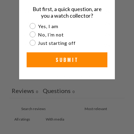
But first, a quick question, are
5
0
%
you a watch collector?
4
0
%
Are you a watch collector?
Yes, I am
3
0
%
No, I’m not
Just starting off
2
0
%
1
0
%
SUBMIT
Ask a question
Write a review
Reviews
Questions
0
0
With media