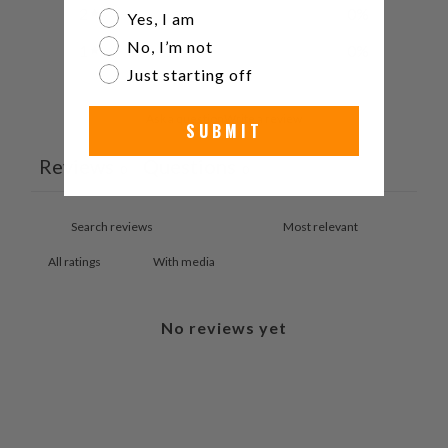
2
0
%
Are you a watch collector?
Yes, I am
No, I’m not
1
0
%
Just starting off
Ask a question
Write a review
SUBMIT
Reviews
Questions
0
0
With media
No reviews yet