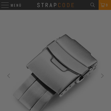
0
MENÜ