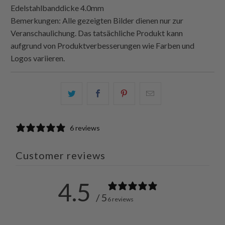
Edelstahlbanddicke 4.0mm
Bemerkungen: Alle gezeigten Bilder dienen nur zur
Veranschaulichung. Das tatsächliche Produkt kann
aufgrund von Produktverbesserungen wie Farben und
Logos variieren.
Teilen
Teilen
Teilen
Email
Sie
Sie
Sie
this
dies
dies
dies
to
6 reviews
auf
auf
auf
a
Twitter
Facebook
Pinterest
friend
Customer reviews
4.5
/ 5
6 reviews