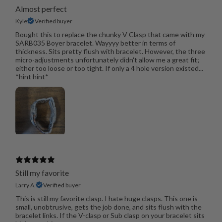
Almost perfect
Kyle
Verified buyer
Bought this to replace the chunky V Clasp that came with my
SARB035 Boyer bracelet. Wayyyy better in terms of
thickness. Sits pretty flush with bracelet. However, the three
micro-adjustments unfortunately didn't allow me a great fit;
either too loose or too tight. If only a 4 hole version existed...
*hint hint*
Still my favorite
Larry A.
Verified buyer
This is still my favorite clasp. I hate huge clasps. This one is
small, unobtrusive, gets the job done, and sits flush with the
bracelet links. If the V-clasp or Sub clasp on your bracelet sits