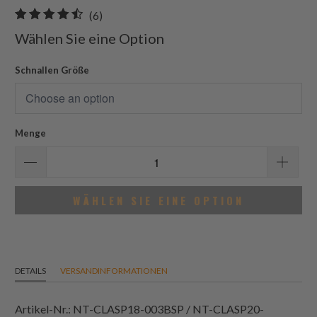
6
(6)
gesamt
Wählen Sie eine Option
Bewertungen
Schnallen Größe
Menge
WÄHLEN SIE EINE OPTION
DETAILS
VERSANDINFORMATIONEN
Artikel-Nr.: NT-CLASP18-003BSP / NT-CLASP20-