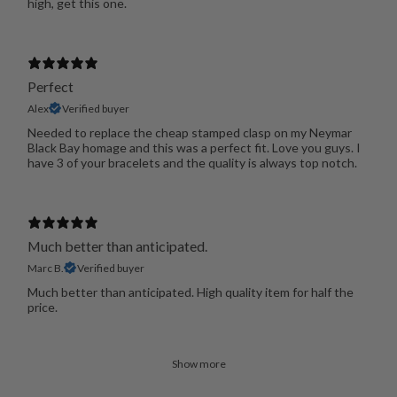
high, get this one.
Perfect
Alex
Verified buyer
Needed to replace the cheap stamped clasp on my Neymar
Black Bay homage and this was a perfect fit. Love you guys. I
have 3 of your bracelets and the quality is always top notch.
Much better than anticipated.
Marc B.
Verified buyer
Much better than anticipated. High quality item for half the
price.
Show more