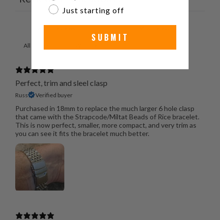
6
0
Just starting off
SUBMIT
With media
Perfect, trim and sleel clasp
Russ
Verified buyer
Purchased in 18mm to replace the much larger 6 hole clasp
that came with the Strapcode/Miltat Beads of Rice bracelet.
This is now perfect, smaller, more compact, and very trim as
you can see it fits the bracelet much better.