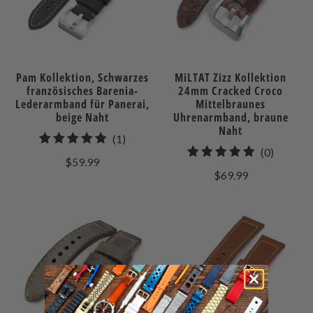
Pam Kollektion, Schwarzes
MiLTAT Zizz Kollektion
französisches Barenia-
24mm Cracked Croco
Lederarmband für Panerai,
Mittelbraunes
beige Naht
Uhrenarmband, braune
Naht
1
(1)
0
(0)
gesamt
$59.99
gesamt
Bewertungen
$69.99
Bewert