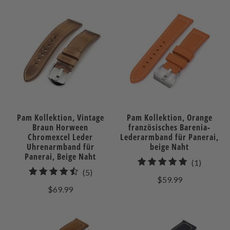
Pam Kollektion, Vintage
Pam Kollektion, Orange
Braun Horween
französisches Barenia-
Chromexcel Leder
Lederarmband für Panerai,
Uhrenarmband für
beige Naht
Panerai, Beige Naht
1
(1)
5
(5)
gesamt
$59.99
gesamt
Bewert
$69.99
Bewertungen