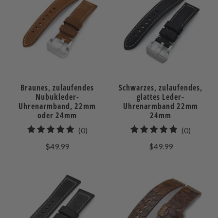
Braunes, zulaufendes
Schwarzes, zulaufendes,
Nubukleder-
glattes Leder-
Uhrenarmband, 22mm
Uhrenarmband 22mm
oder 24mm
24mm
0
0
(0)
(0)
gesamt
gesamt
$49.99
$49.99
Bewertungen
Bewert