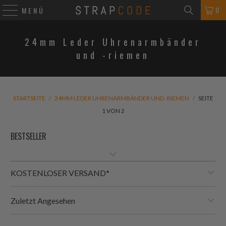
0
MENÜ
24mm Leder Uhrenarmbänder
und -riemen
STARTSEITE
/
24MM LEDER UHRENARMBÄNDER UND -RIEMEN
/
SEITE
1 VON 2
KOSTENLOSER VERSAND*
Zuletzt Angesehen