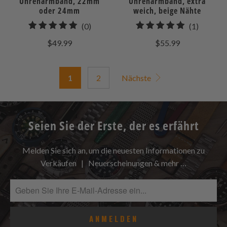
Uhrenarmband, 22mm
Uhrenarmband, extra
oder 24mm
weich, beige Nähte
0
1
(0)
(1)
gesamt
gesamt
$49.99
$55.99
Bewertungen
Bewert
1
2
Nächste
Seien Sie der Erste, der es erfährt
Melden Sie sich an, um die neuesten Informationen zu
Verkäufen | Neuerscheinungen & mehr …