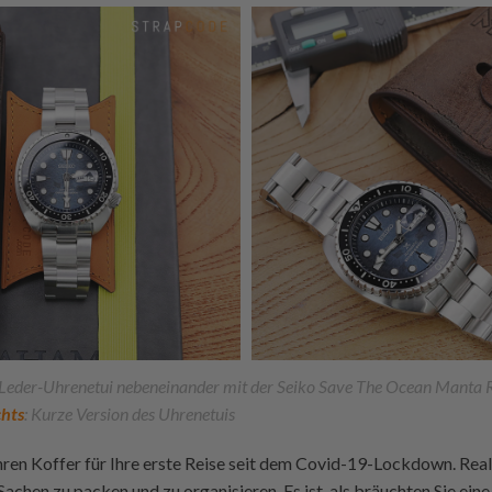
 Leder-Uhrenetui nebeneinander mit der Seiko Save The Ocean Manta
hts
: Kurze Version des Uhrenetuis
 Ihren Koffer für Ihre erste Reise seit dem Covid-19-Lockdown. Reali
 Sachen zu
packen und zu organisieren. Es ist, als bräuchten Sie eine 