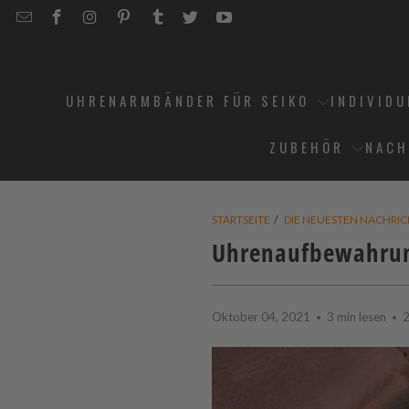
EMAIL
STRAPCODE
STRAPCODE
STRAPCODE
STRAPCODE
STRAPCODE
STRAPCODE
STRAPCODE
ON
ON
ON
ON
ON
ON
FACEBOOK
INSTAGRAM
PINTEREST
TUMBLR
TWITTER
YOUTUBE
UHRENARMBÄNDER FÜR SEIKO
INDIVID
ZUBEHÖR
NACH
STARTSEITE
/
DIE NEUESTEN NACHRI
Uhrenaufbewahrung
Oktober 04, 2021
3 min lesen