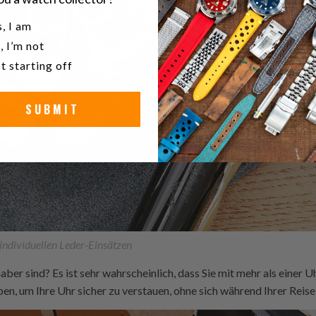
u a watch collector?
, I am
, I’m not
t starting off
SUBMIT
individuellen Leder-Einsätzen
aber sind? Es ist sehr wahrscheinlich, dass Sie mit mehr als einer U
ben, um Ihre Uhr sicher zu verstauen, ohne sich während Ihrer Rei