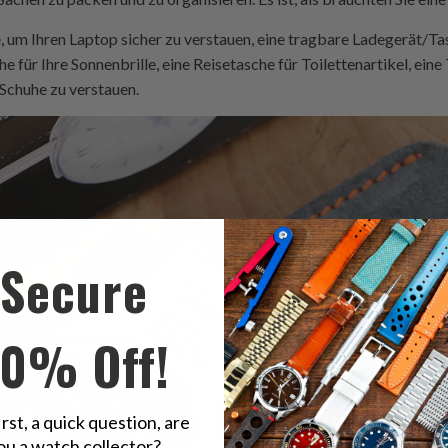
 um Ihren Laptop sicher zu verstauen, eine tragbare Ladegerät/Tas
 für Ihre Sonnenbrille, eine Reisetasche für Toilettenartikel, eine
 Schuhe zu verstauen.
Secure
10% Off!
irst, a quick question, are
ou a watch collector?