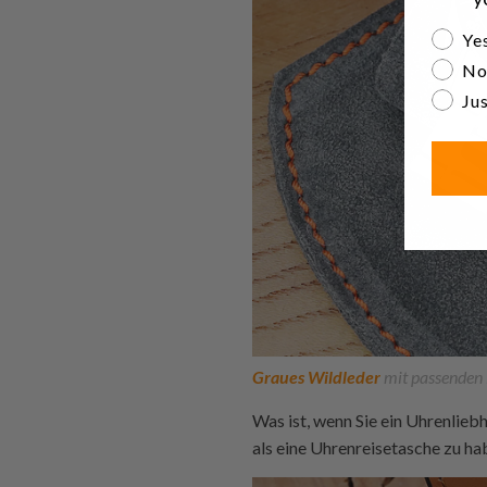
Are yo
Yes
No
Jus
Graues Wildleder
mit passenden 
Was ist, wenn Sie ein Uhrenliebh
als eine Uhrenreisetasche zu ha