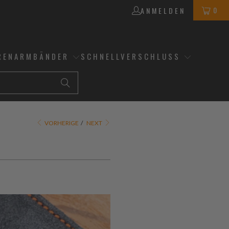
0
ANMELDEN
RENARMBÄNDER
SCHNELLVERSCHLUSS
VORHERIGE
/
NEXT