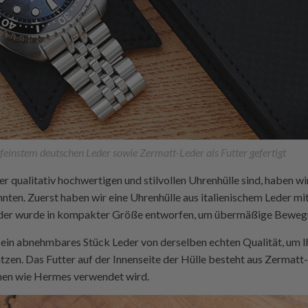
 feinstem deutschen Leder sowie Zermatt-Leder als Futter gefertigt
er qualitativ hochwertigen und stilvollen Uhrenhülle sind, haben w
könnten. Zuerst haben wir eine Uhrenhülle aus italienischem Leder 
Leder wurde in kompakter Größe entworfen, um übermäßige Beweg
 ein abnehmbares Stück Leder von derselben echten Qualität, um I
tzen. Das Futter auf der Innenseite der Hülle besteht aus Zermatt-
en wie Hermes verwendet wird.