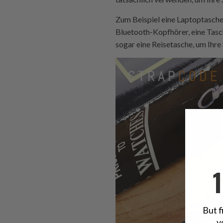
Zum Beispiel eine Laptoptasche,
Bluetooth-Kopfhörer, eine Tasche
sogar eine Reisetasche, um Ihre
But f
y