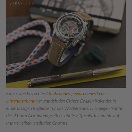
Extra-weiches echtes
Olivbraunes, gewaschenes Leder-
Uhrenarmband
verwandelt den Citizen Ewigen Kalender in
einen lässigen Begleiter für das Wochenende. Die beigen Nähte
des 21 mm Armbands greifen subtile Zifferblattelemente auf
und verleihen rustikalen Charme.