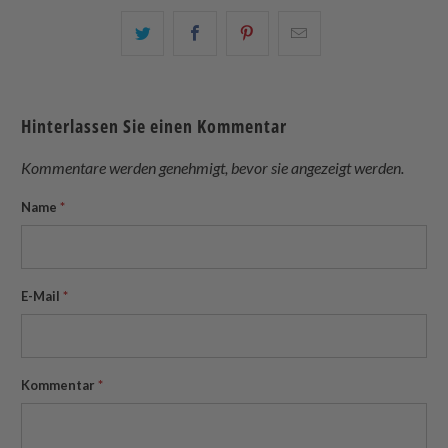
Teilen
Teilen
Teilen
Email
Sie
Sie
Sie
this
dies
dies
dies
to
auf
auf
auf
a
Hinterlassen Sie einen Kommentar
Twitter
Facebook
Pinterest
friend
Kommentare werden genehmigt, bevor sie angezeigt werden.
Name
*
E-Mail
*
Kommentar
*