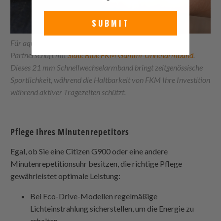
SUBMIT
Für aquatische Abenteuer findet die BL9000 die perfekte
Partnerschaft mit
Slate Blue FKM Gummi-Uhrenarmband
.
Dieses 21 mm Schnellwechselarmband bringt zeitgenössische
Sportlichkeit, während die Haltbarkeit von FKM Ihre Investition
während aktiver Tragezeiten schützt.
Pflege Ihres Minutenrepetitors
Egal, ob Sie eine Citizen G900 oder eine andere
Minutenrepetitionsuhr besitzen, die richtige Pflege
gewährleistet optimale Leistung:
Bei Eco-Drive-Modellen regelmäßige
Lichteinstrahlung sicherstellen, um die Energie zu
erhalten