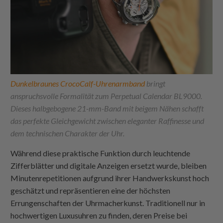
Dunkelbraunes CrocoCalf-Uhrenarmband
bringt
anspruchsvolle Formalität zum Perpetual Calendar BL9000.
Dieses halbgebogene 21-mm-Band mit beigem Nähen schafft
das perfekte Gleichgewicht zwischen eleganter Raffinesse und
dem technischen Charakter der Uhr.
Während diese praktische Funktion durch leuchtende
Zifferblätter und digitale Anzeigen ersetzt wurde, bleiben
Minutenrepetitionen aufgrund ihrer Handwerkskunst hoch
geschätzt und repräsentieren eine der höchsten
Errungenschaften der Uhrmacherkunst. Traditionell nur in
hochwertigen Luxusuhren zu finden, deren Preise bei