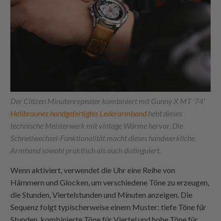
Der Citizen Minutenrepeater kombiniert mit Gunny X MT '74'
Hellbraunes handgefertigtes Lederarmband
hebt dieses
technische Meisterwerk mit vintage Wärme hervor. Die
Schnellwechsel-Funktionalität macht dieses handwerkliche
Armband sowohl praktisch als auch distinguiert.
Wenn aktiviert, verwendet die Uhr eine Reihe von
Hämmern und Glocken, um verschiedene Töne zu erzeugen,
die Stunden, Viertelstunden und Minuten anzeigen. Die
Sequenz folgt typischerweise einem Muster: tiefe Töne für
Stunden, kombinierte Töne für Viertel und hohe Töne für