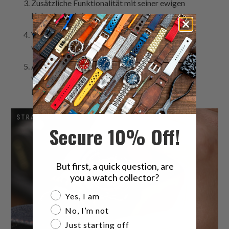
Zusätzliche Funktionalität mit seiner ewigen
Kalenderfunktion
Vielseitigkeit durch Armbandoptionen, die zu
verschiedenen Anlässen passen
Ausgezeichnetes Preis-Leistungs-Verhältnis im
Vergleich zu traditionellen Schweizer
Minutenrepetierern
Secure 10% Off!
But first, a quick question, are
you a watch collector?
Are you a watch collector?
Yes, I am
No, I’m not
Just starting off