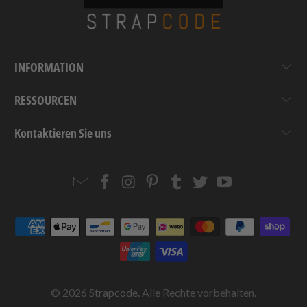
INFORMATION
RESSOURCEN
Kontaktieren Sie uns
Email
Strapcode
Strapcode
Strapcode
Strapcode
Strapcode
Strapcode
Strapcode
on
on
on
on
on
on
Facebook
Instagram
Pinterest
Tumblr
Twitter
YouTube
© 2026
Strapcode
. Alle Rechte vorbehalten.