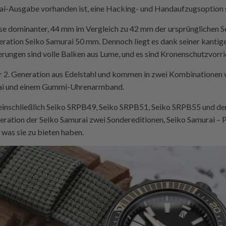
rai-Ausgabe vorhanden ist, eine Hacking- und Handaufzugsoption 
se dominanter, 44 mm im Vergleich zu 42 mm der ursprünglichen Ser
eration Seiko Samurai 50 mm. Dennoch liegt es dank seiner kant
ungen sind volle Balken aus Lume, und es sind Kronenschutzvorr
der 2. Generation aus Edelstahl und kommen in zwei Kombinatione
ai und einem Gummi-Uhrenarmband.
einschließlich Seiko SRPB49, Seiko SRPB51, Seiko SRPB55 und de
neration der Seiko Samurai zwei Sondereditionen, Seiko Samurai – 
 was sie zu bieten haben.