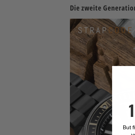
Die zweite Generatio
But f
y