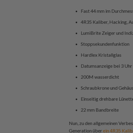
Fast 44 mm im Durchmesse
4R35 Kaliber, Hacking, 
LumiBrite Zeiger und Indi
Stoppsekundenfunktion
Hardlex Kristallglas
Datumsanzeige bei 3 Uhr
200M wasserdicht
Schraubkrone und Gehäu
Einseitig drehbare Lünett
22 mm Bandbreite
Nun, zu den allgemeinen Verbess
Generation über
ein 4R35 Kalib