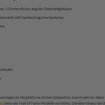
r, 13.4 mm dickes angular Edelstahlgehäuse
Automatik mit Handaufzugsmechanismus
zes
seboden
e
erungen im Vergleich zur ersten Generation, zuerst und vor allem 
er
, eines der Hall of Fame Modelle von Seiko. Darüber hinaus hat