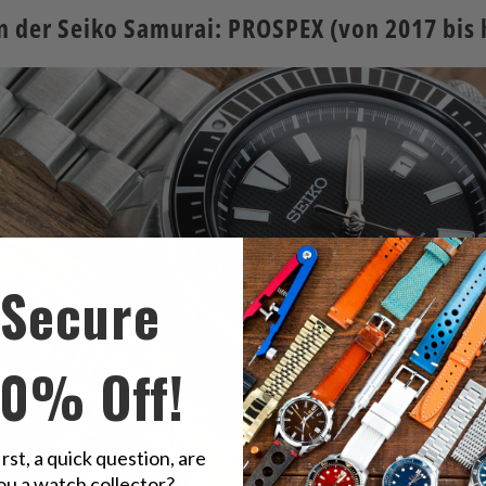
n der Seiko Samurai: PROSPEX (von 2017 bis 
Secure
10% Off!
irst, a quick question, are
ou a watch collector?