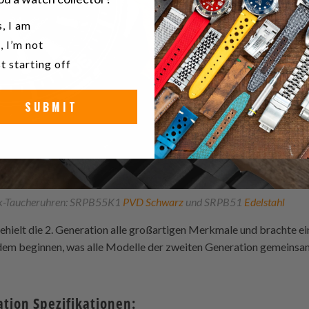
u a watch collector?
, I am
, I’m not
t starting off
SUBMIT
ik-Taucheruhren: SRPB55K1
PVD Schwarz
und SRPB51
Edelstahl
behielt die 2. Generation alle großartigen Merkmale und brachte ei
t dem beginnen, was alle Modelle der zweiten Generation gemeinsa
tion Spezifikationen: