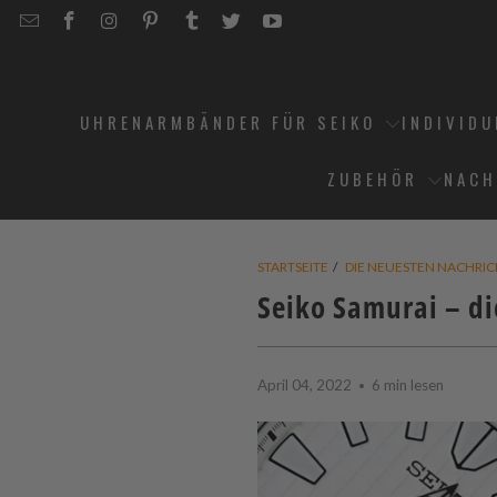
EMAIL
STRAPCODE
STRAPCODE
STRAPCODE
STRAPCODE
STRAPCODE
STRAPCODE
STRAPCODE
ON
ON
ON
ON
ON
ON
FACEBOOK
INSTAGRAM
PINTEREST
TUMBLR
TWITTER
YOUTUBE
UHRENARMBÄNDER FÜR SEIKO
INDIVID
ZUBEHÖR
NACH
STARTSEITE
/
DIE NEUESTEN NACHRI
Seiko Samurai – di
April 04, 2022
6 min lesen