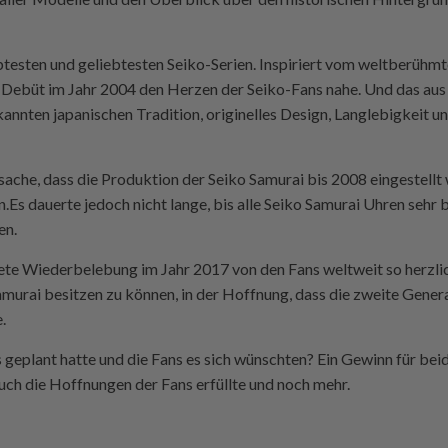
ebtesten und geliebtesten Seiko-Serien. Inspiriert vom weltberühm
 Debüt im Jahr 2004 den Herzen der Seiko-Fans nahe. Und das aus
kannten japanischen Tradition, originelles Design, Langlebigkeit u
sache, dass die Produktion der Seiko Samurai bis 2008 eingestellt
n.Es dauerte jedoch nicht lange, bis alle Seiko Samurai Uhren sehr
en.
ete Wiederbelebung im Jahr 2017 von den Fans weltweit so herzli
Samurai besitzen zu können, in der Hoffnung, dass die zweite Gene
.
 geplant hatte und die Fans es sich wünschten? Ein Gewinn für beide
auch die Hoffnungen der Fans erfüllte und noch mehr.