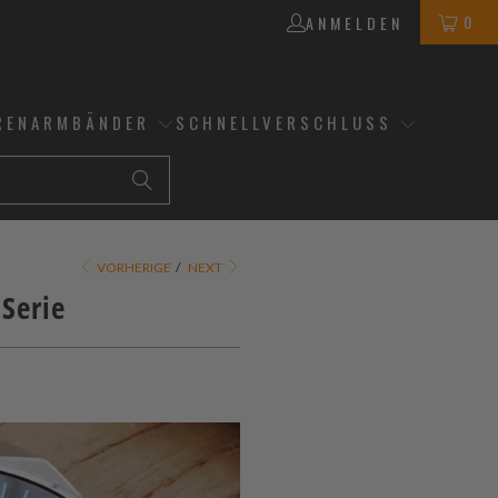
0
ANMELDEN
RENARMBÄNDER
SCHNELLVERSCHLUSS
VORHERIGE
/
NEXT
 Serie