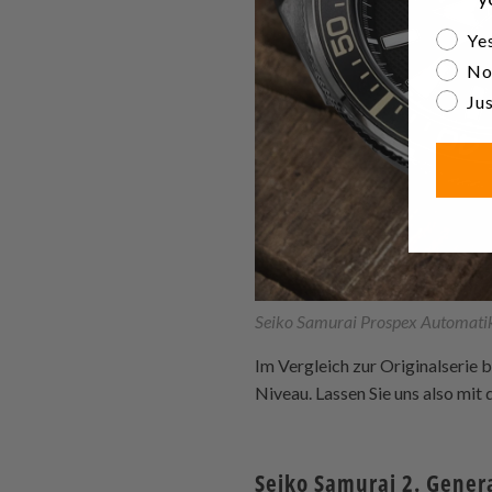
Are yo
Yes
No
Jus
Seiko Samurai Prospex Automat
Im Vergleich zur Originalserie 
Niveau. Lassen Sie uns also mi
Seiko Samurai 2. Genera