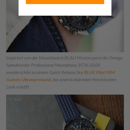
Inspiriert von der MoonSwatch BLAU Mission passt die Omega
Speedmaster Professional Moonphase 3576.50.00
wunderschön zu einem Quick Release
Sky BLUE Pilot FKM
Gummi-Uhrenarmband
, das einen kohärenten himmlischen
Look schafft