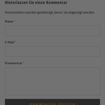
Hinterlassen Sie einen Kommentar
Twitter
Facebook
Pinterest
friend
Kommentare werden genehmigt, bevor sie angezeigt werden.
Name
*
E-Mail
*
Kommentar
*