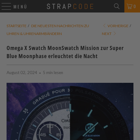
0
MENÜ
STARTSEITE
/
DIE NEUESTEN NACHRICHTEN ZU
VORHERIGE
/
UHREN & UHRENARMBÄNDERN
NEXT
Omega X Swatch MoonSwatch Mission zur Super
Blue Moonphase erleuchtet die Nacht
August 02, 2024
5 min lesen