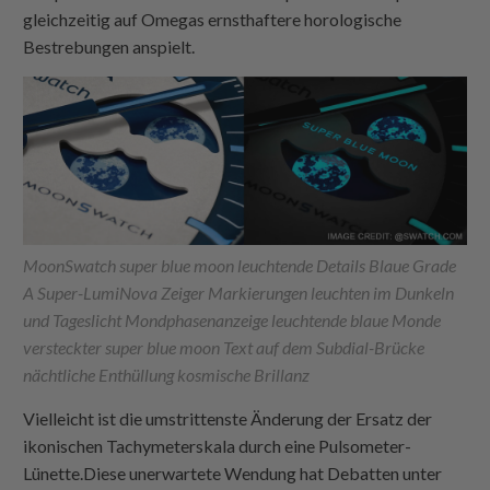
gleichzeitig auf Omegas ernsthaftere horologische
Bestrebungen anspielt.
MoonSwatch super blue moon leuchtende Details Blaue Grade
A Super-LumiNova Zeiger Markierungen leuchten im Dunkeln
und Tageslicht Mondphasenanzeige leuchtende blaue Monde
versteckter super blue moon Text auf dem Subdial-Brücke
nächtliche Enthüllung kosmische Brillanz
Vielleicht ist die umstrittenste Änderung der Ersatz der
ikonischen Tachymeterskala durch eine Pulsometer-
Lünette.Diese unerwartete Wendung hat Debatten unter