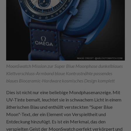
MoonSwatch Mission zur Super Blue Moonphase dunkelblaues
Klettverschluss-Armband blaue Kontrastnähte passendes
blaues Bioceramic-Hardware kosmisches Design komplett
Dies ist nicht nur eine beliebige Mondphasenanzeige. Mit
UV-Tinte bemalt, leuchtet sie in schwachem Licht in einem
ätherischen Blau und enthüllt versteckten "Super Blue
Moon"-Text, der ein Element von Verspieltheit und
Entdeckung hinzufügt. Es ist ein Merkmal, das den
verspielten Geist der MoonSwatch perfekt verkörpert und