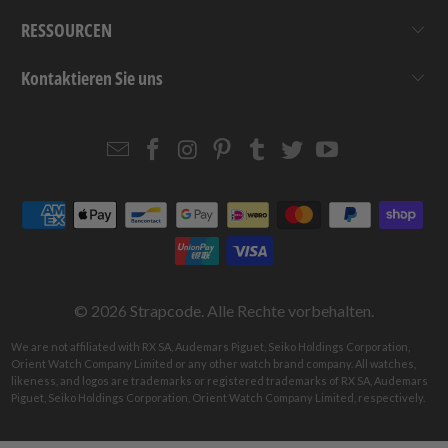
RESSOURCEN
Kontaktieren Sie uns
Email
Strapcode
Strapcode
Strapcode
Strapcode
Strapcode
Strapcode
Strapcode
on
on
on
on
on
on
Facebook
Instagram
Pinterest
Tumblr
Twitter
YouTube
© 2026
Strapcode
. Alle Rechte vorbehalten.
We are not affiliated with RX SA, Audemars Piguet, Seiko Holdings Corporation,
Orient Watch Company Limited or any other watch brand company. All watches,
likeness, and logos are trademarks or registered trademarks of RX SA, Audemars
Piguet, Seiko Holdings Corporation, Orient Watch Company Limited, respectively.