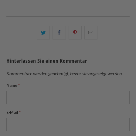
Teilen
Teilen
Teilen
Email
Sie
Sie
Sie
this
dies
dies
dies
to
auf
auf
auf
a
Hinterlassen Sie einen Kommentar
Twitter
Facebook
Pinterest
friend
Kommentare werden genehmigt, bevor sie angezeigt werden.
Name
*
E-Mail
*