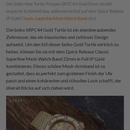
Die Seiko New Turtle Prospex SRPC44 Gold Diver strahlt
exquisite Schönheit aus, während sie fest auf dem Quick Release
IP Gold
Classic Superfine Mesh Watch Band
sitzt.
Die Seiko SRPC44 Gold Turtle ist ein atemberaubendes
Zeitmesser, das ein klassisches und zeitloses Design
aufweist. Um den Stil dieser Seiko Gold Turtle wirklich zu
heben, können Sie sie mit dem Quick Release Classic
Superfine Mesh Watch Band 22mm in Full IP Gold
kombinieren. Dieses schöne Mesh-Armband ist so
gestaltet, dass es perfekt zum goldenen Finish der Uhr
passt und einen kohärenten und stilvollen Look schafft, der
überall Blicke auf sich ziehen wird.