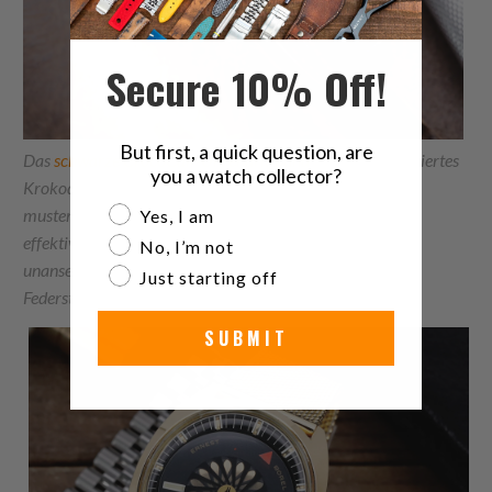
Secure 10% Off!
But first, a quick question, are
Das
schwarze CrocoCalf-Uhrenarmband
hat ein strukturiertes
you a watch collector?
Krokodilleder
Are you a watch collector?
muster, das mit einem halbgebogenen Uhrenansatzdesign
Yes, I am
effektiv den
No, I’m not
unansehnlichen Spalt zwischen dem Ansatz und der
Just starting off
Federstange reduziert.
SUBMIT