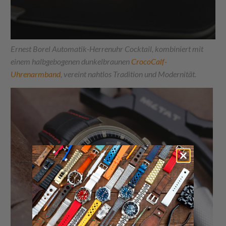
Ernest Borel Automatik-Herrenuhr Cocktail, kombiniert mit
einem halbgebogenen dunkelbraunen
CrocoCalf-
Uhrenarmband
, vereint nahtlos Tradition und Modernität.