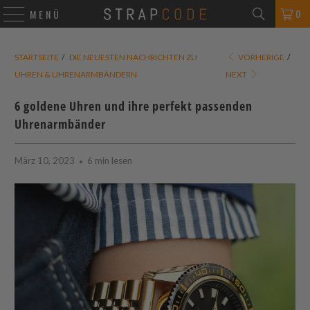
0
MENÜ
STARTSEITE
/
DIE NEUESTEN NACHRICHTEN ZU
VORHERIGE
/
UHREN & UHRENARMBÄNDERN
NEXT
6 goldene Uhren und ihre perfekt passenden
Uhrenarmbänder
März 10, 2023
6 min lesen