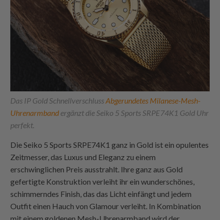
Das IP Gold Schnellverschluss
Abgerundetes Milanese-Mesh-
Uhrenarmband
ergänzt die Seiko 5 Sports SRPE74K1 Gold Uhr
perfekt.
Die Seiko 5 Sports SRPE74K1 ganz in Gold ist ein opulentes
Zeitmesser, das Luxus und Eleganz zu einem
erschwinglichen Preis ausstrahlt. Ihre ganz aus Gold
gefertigte Konstruktion verleiht ihr ein wunderschönes,
schimmerndes Finish, das das Licht einfängt und jedem
Outfit einen Hauch von Glamour verleiht. In Kombination
mit einem goldenen Mesh-Uhrenarmband wird der