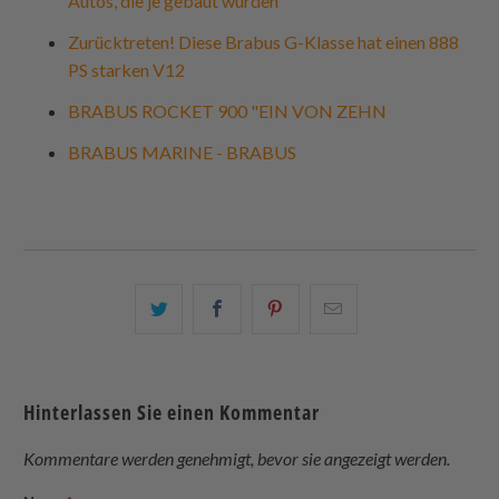
Autos, die je gebaut wurden
Zurücktreten! Diese Brabus G-Klasse hat einen 888
PS starken V12
BRABUS ROCKET 900 "EIN VON ZEHN
BRABUS MARINE - BRABUS
Teilen
Teilen
Teilen
Email
Sie
Sie
Sie
this
dies
dies
dies
to
auf
auf
auf
a
Hinterlassen Sie einen Kommentar
Twitter
Facebook
Pinterest
friend
Kommentare werden genehmigt, bevor sie angezeigt werden.