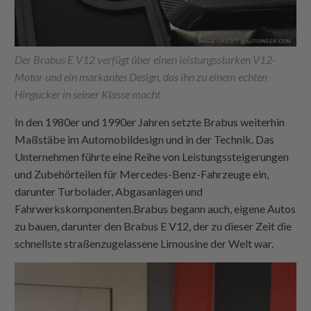
Der Brabus E V12 verfügt über einen leistungsstarken V12-
Motor und ein markantes Design, das ihn zu einem echten
Hingucker in seiner Klasse macht
In den 1980er und 1990er Jahren setzte Brabus weiterhin
Maßstäbe im Automobildesign und in der Technik. Das
Unternehmen führte eine Reihe von Leistungssteigerungen
und Zubehörteilen für Mercedes-Benz-Fahrzeuge ein,
darunter Turbolader, Abgasanlagen und
Fahrwerkskomponenten.Brabus begann auch, eigene Autos
zu bauen, darunter den Brabus E V12, der zu dieser Zeit die
schnellste straßenzugelassene Limousine der Welt war.