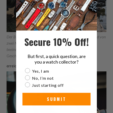
Der Brabus Shadow 900 Black Ops Edition Dayboat wird von
Secure 10% Off!
zwei Mercury Verado 450 Motoren angetrieben, die
beeindruckende
Geschwindigkeiten
But first, a quick question, are
you a watch collector?
erreichen können.
Are you a watch collector?
Yes, I am
No, I’m not
Just starting off
SUBMIT