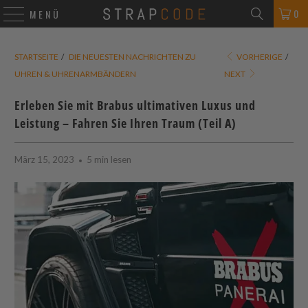
0
MENÜ
STARTSEITE
/
DIE NEUESTEN NACHRICHTEN ZU
VORHERIGE
/
UHREN & UHRENARMBÄNDERN
NEXT
Erleben Sie mit Brabus ultimativen Luxus und
Leistung – Fahren Sie Ihren Traum (Teil A)
März 15, 2023
5 min lesen