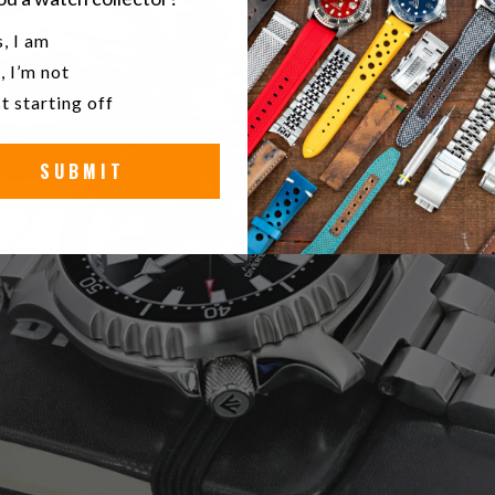
u a watch collector?
, I am
, I’m not
t starting off
SUBMIT