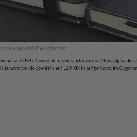
nd mit geradem Ende, gebürstet
den neuen FUGU-Modellen finden, sind, dass das Mineralglas durch
 Die Lünette wurde ebenfalls auf 120 Klicks aufgerüstet, im Gegensa