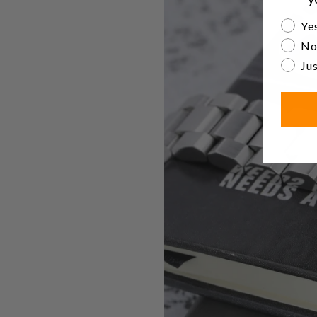
Are yo
Yes
No
Jus