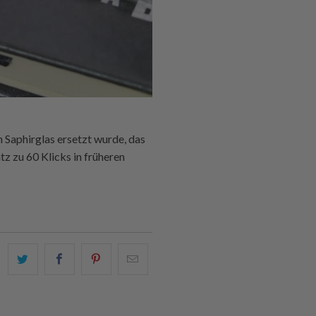
 Saphirglas ersetzt wurde, das
tz zu 60 Klicks in früheren
Teilen
Teilen
Teilen
Email
Sie
Sie
Sie
this
dies
dies
dies
to
auf
auf
auf
a