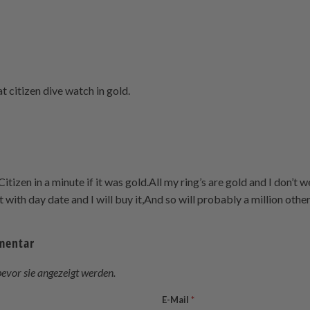
at citizen dive watch in gold.
Citizen in a minute if it was gold.All my ring’s are gold and I don’t
t with day date and I will buy it,And so will probably a million othe
mmentar
vor sie angezeigt werden.
E-Mail
*