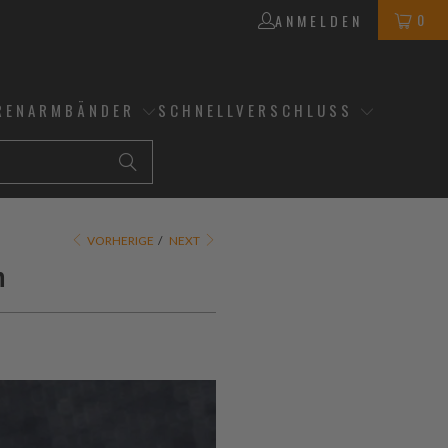
0
ANMELDEN
RENARMBÄNDER
SCHNELLVERSCHLUSS
VORHERIGE
/
NEXT
n