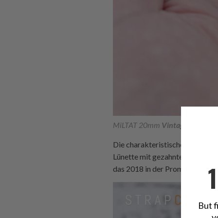
MiLTAT 20mm
Vintage Artisan 
Die charakteristische linkshänd
Lünette mit gezahnten Zähnen f
das 2018 in der Promaster NY00
But f
y