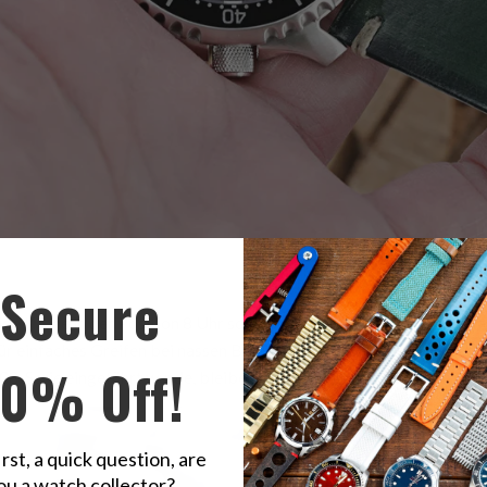
Green
2-Ton Italienisch Handgefertigtes Robinson Lederarmband, Beig
Secure
ige Krone in der Position 8 Uhr schützt vor Stößen gegen unser Ha
ür einfaches Greifen bei nassen Bedingungen sowie das neue Desi
10% Off!
8-Serie eingeführt wurde, bleiben gleich.
irst, a quick question, are
ou a watch collector?