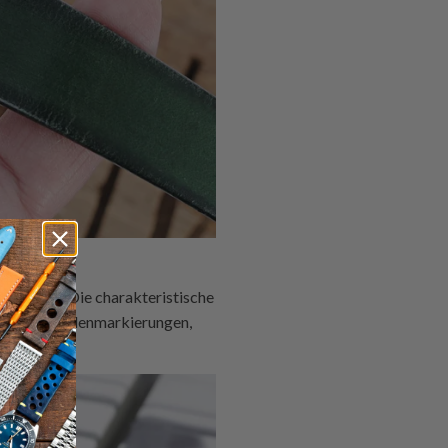
e Nähte
ndgelenk. Die charakteristische
gn der Stundenmarkierungen,