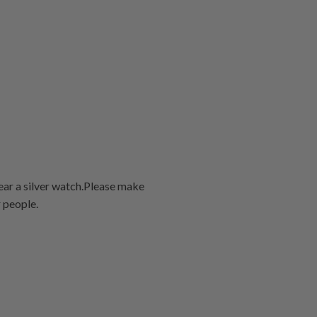
Twitter
Facebook
Pinterest
friend
 wear a silver watch.Please make
r people.