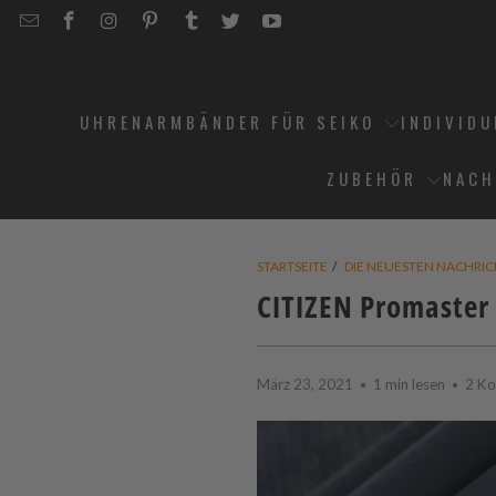
EMAIL
STRAPCODE
STRAPCODE
STRAPCODE
STRAPCODE
STRAPCODE
STRAPCODE
STRAPCODE
ON
ON
ON
ON
ON
ON
FACEBOOK
INSTAGRAM
PINTEREST
TUMBLR
TWITTER
YOUTUBE
UHRENARMBÄNDER FÜR SEIKO
INDIVID
ZUBEHÖR
NACH
STARTSEITE
/
DIE NEUESTEN NACHRI
CITIZEN Promaster
März 23, 2021
1 min lesen
2 K