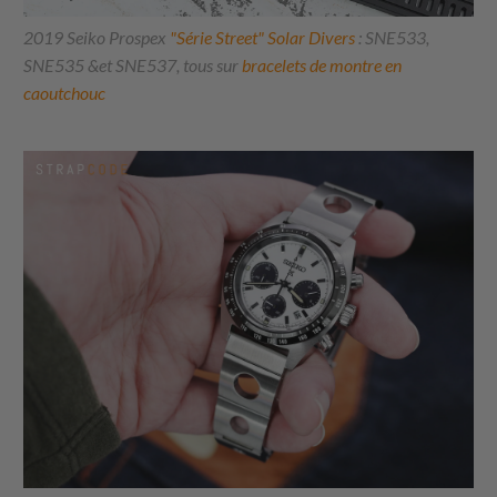
2019 Seiko Prospex
"Série Street" Solar Divers
: SNE533,
SNE535 &et SNE537, tous sur
bracelets de montre en
caoutchouc