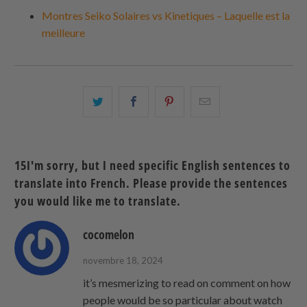
Montres Seiko Solaires vs Kinetiques – Laquelle est la
meilleure
Partagez
Partager
Partagez
Email
ceci
ceci
ceci
ceci
sur
sur
sur
à
Twitter
Facebook
Pinterest
un
15I'm sorry, but I need specific English sentences to
ami
translate into French. Please provide the sentences
you would like me to translate.
cocomelon
novembre 18, 2024
it’s mesmerizing to read on comment on how
people would be so particular about watch