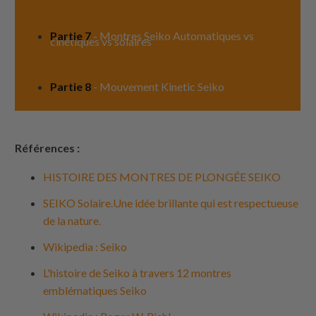
Partie 7
- Montres Seiko Automatiques vs
cinétiques vs solaires
Partie 8
- Mouvement Kinetic Seiko
Références :
HISTOIRE DES MONTRES DE PLONGÉE SEIKO
SEIKO Solaire.Une idée brillante qui est respectueuse
de la nature.
Wikipedia : Seiko
L'histoire de Seiko à travers 12 montres
emblématiques Seiko