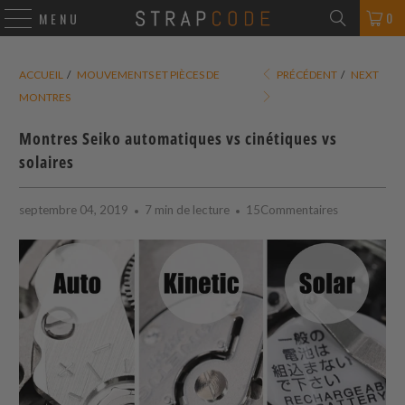
0
MENU
ACCUEIL
/
MOUVEMENTS ET PIÈCES DE
PRÉCÉDENT
/
NEXT
MONTRES
Montres Seiko automatiques vs cinétiques vs
solaires
septembre 04, 2019
7 min de lecture
15Commentaires