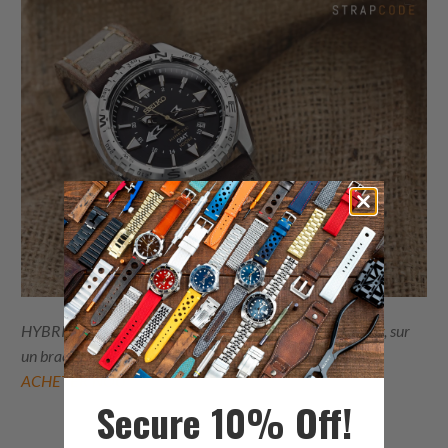
HYBRIDE de Seiko
Kinetic SUN053P1 GMT Landmaster
, sur
un bracelet en cuir de veau vintage fait main de 24 mm,
ACHETER N
O
U
Secure 10% Off!