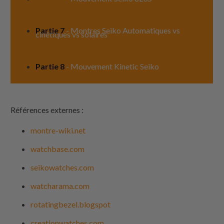
Partie 7
- Montres Seiko Automatiques vs
cinétiques vs solaires
Partie 8
- Mouvement Kinetic Seiko
Références externes :
montre-wiki.net
watchbase.com
seikowatches.com
watcharama.com
rotatingbezel.blogspot
creationwatches.com