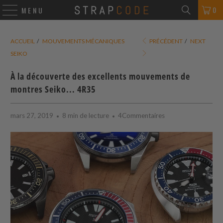
0
MENU
ACCUEIL
/
MOUVEMENTS MÉCANIQUES
PRÉCÉDENT
/
NEXT
SEIKO
À la découverte des excellents mouvements de
montres Seiko... 4R35
mars 27, 2019
8 min de lecture
4Commentaires