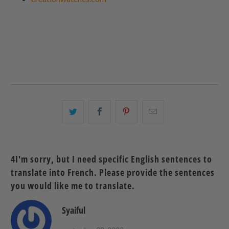
Partagez
Partager
Partagez
Email
ceci
ceci
ceci
ceci
sur
sur
sur
à
Twitter
Facebook
Pinterest
un
4I'm sorry, but I need specific English sentences to
ami
translate into French. Please provide the sentences
you would like me to translate.
Syaiful