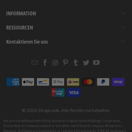
INFORMATION
RESSOURCEN
Kontaktieren Sie uns
Email
Strapcode
Strapcode
Strapcode
Strapcode
Strapcode
Strapcode
Strapcode
on
on
on
on
on
on
Facebook
Instagram
Pinterest
Tumblr
Twitter
YouTube
© 2026
Strapcode
. Alle Rechte vorbehalten.
We are not affiliated with RX SA, Audemars Piguet, Seiko Holdings Corporation,
Orient Watch Company Limited or any other watch brand company. All watches,
likeness, and logos are trademarks or registered trademarks of RX SA, Audemars