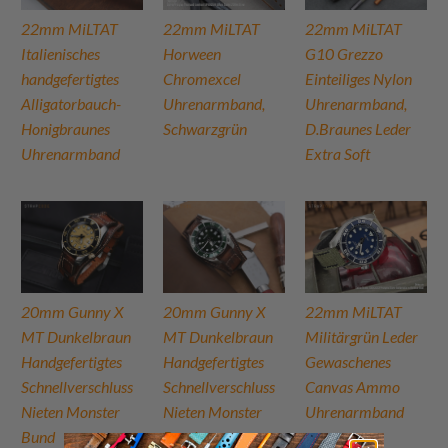
22mm MiLTAT
22mm MiLTAT
22mm MiLTAT
Italienisches
Horween
G10 Grezzo
handgefertigtes
Chromexcel
Einteiliges Nylon
Alligatorbauch-
Uhrenarmband,
Uhrenarmband,
Honigbraunes
Schwarzgrün
D.Braunes Leder
Uhrenarmband
Extra Soft
20mm Gunny X
20mm Gunny X
22mm MiLTAT
MT Dunkelbraun
MT Dunkelbraun
Militärgrün Leder
Handgefertigtes
Handgefertigtes
Gewaschenes
Schnellverschluss
Schnellverschluss
Canvas Ammo
Nieten Monster
Nieten Monster
Uhrenarmband
Bund
Bund