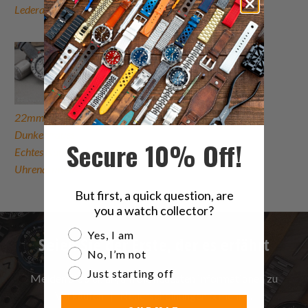
Lederarmband
Lederarmband
22mm MiLTAT
Dunkelgraues
Secure 10% Off!
Echtes Nubukleder
Uhrenarmband
But first, a quick question, are
you a watch collector?
Are you a watch collector?
Yes, I am
Seien Sie der Erste, der es erfährt
No, I’m not
Just starting off
Melden Sie sich an, um die neuesten Informationen zu
Verkäufen | Neuerscheinungen & mehr …