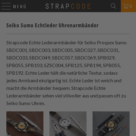
0
MENÜ
Seiko Sumo Echtleder Uhrenarmbänder
Strapcode
Echte Lederarmbänder für Seiko Prospex Sumo
SBDC001, SBDC003, SBDC005, SBDC027, SBDC031,
SBDC033, SBDC049, SBDC057, SBDC069, SPB029,
SPB055, SPB103, SZSC004, SPB125, SPB194, SPB055,
SPB192. Echte Leder hält die natürliche Textur, sodass
jedes Armband einzigartig ist. Echte Leder ist weich und
macht die Armbänder bequem.
Strapcode
Echte
Lederarmbänder sehen viel stilvoller aus und passen oft zu
Seiko Sumo Uhren.