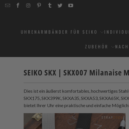
EMAIL
STRAPCODE
STRAPCODE
STRAPCODE
STRAPCODE
STRAPCODE
STRAPCODE
STRAPCODE
ON
ON
ON
ON
ON
ON
FACEBOOK
INSTAGRAM
PINTEREST
TUMBLR
TWITTER
YOUTUBE
UHRENARMBÄNDER FÜR SEIKO
INDIVID
ZUBEHÖR
NACH
SEIKO SKX | SKX007 Milanaise
Dies ist ein äußerst komfortables, hochwertiges S
SKX175, SKX399K, SKXA35, SKXA53, SKXA65K, SKX
bietet Ihrer Uhr eine praktische und einfache Möglic