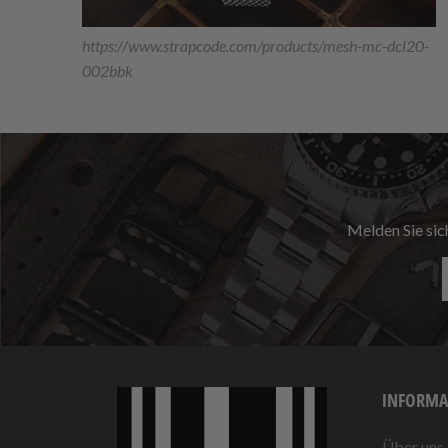
https://www.strapcode.com/products/mesh-mc-dcl20-
002bbk
Melden Sie sic
INFORMA
Über uns