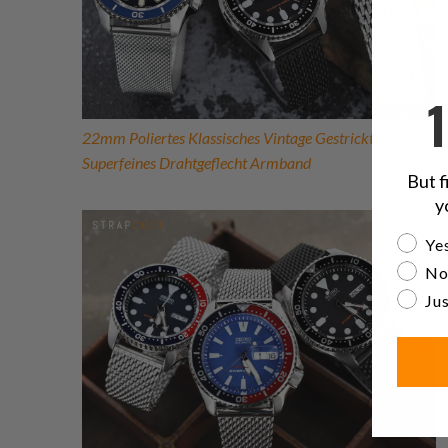
22mm Poliertes Klassisches Vintage Gestricktes
Superfeines Drahtgeflecht Armband
But f
y
Are yo
Yes
No
Jus