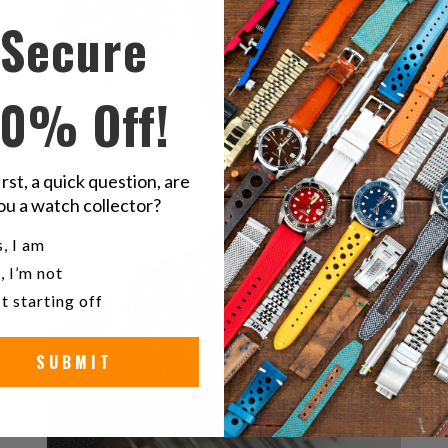
Secure
10% Off!
22mm konische "SHARK" Mesh-Band Edelstahl-
Uhrenarmband
irst, a quick question, are
ou a watch collector?
u a watch collector?
, I am
, I’m not
t starting off
SUBMIT