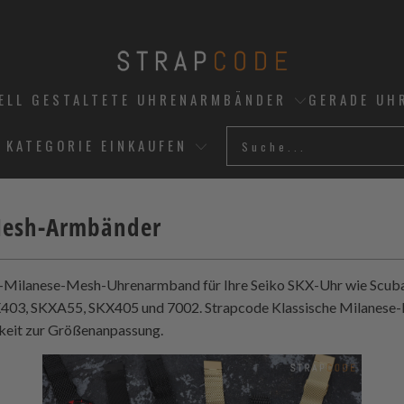
UELL GESTALTETE UHRENARMBÄNDER
GERADE UH
 KATEGORIE EINKAUFEN
 Mesh-Armbänder
tahl-Milanese-Mesh-Uhrenarmband für Ihre Seiko SKX-Uhr wie Sc
403, SKXA55, SKX405 und 7002.
Strapcode
Klassische Milanese-
hkeit zur Größenanpassung.