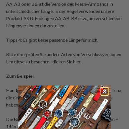
AA, AB oder BB ist die Version des Mesh-Armbands in
unterschiedlicher Länge. In der Regel verwenden unsere
Produkt-SKU-Endungen AA, AB, BB usw., um verschiedene
Längenversionen darzustellen.
Tipps 4: Es gibt keine passende Länge für mich.
Bitte überprüfen Sie andere Arten von Verschlussversionen.
Um diese zu besuchen, klicken Sie hier.
Zum Beispiel
Handgelenklänge = 180mm bei Verwendung an Seiko Tuna,
die eine Gehäuseboden-Federsteg-Distanz von 36mm
haben
Die Biegelänge des MeshBand beträgt 180mm - 36mm =
144mm