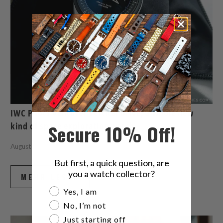
IWC Pilots Venturer Vertical Drive, a whole new
Secure 10% Off!
kind of space exploration watch
August 06, 2026
6 min lesen
But first, a quick question, are
you a watch collector?
MEHR LESEN
Are you a watch collector?
Yes, I am
No, I’m not
Just starting off