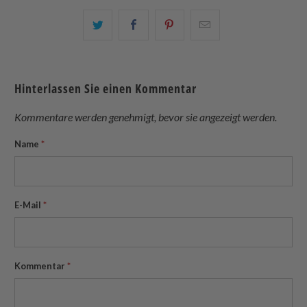
Teilen
Teilen
Teilen
Email
Sie
Sie
Sie
this
dies
dies
dies
to
auf
auf
auf
a
Hinterlassen Sie einen Kommentar
Twitter
Facebook
Pinterest
friend
Kommentare werden genehmigt, bevor sie angezeigt werden.
Name
*
E-Mail
*
Kommentar
*