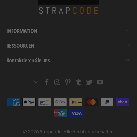
INFORMATION
RESSOURCEN
Kontaktieren Sie uns
Email
Strapcode
Strapcode
Strapcode
Strapcode
Strapcode
Strapcode
Strapcode
on
on
on
on
on
on
Facebook
Instagram
Pinterest
Tumblr
Twitter
YouTube
© 2026
Strapcode
. Alle Rechte vorbehalten.