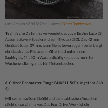
Laco Aachen 42 861690 mit einem
20 mm Bandanstoss
.
Technische Daten:
Es verwendet das zuverlässige Laco 2S
Automatikwerk (basierend auf Miyota 82S0). Das 42 mm
Gehäuse (oder 39 mm, wenn Sie es bevorzugen) beherbergt
ein klassisches Pilotenuhr-Zifferblatt unter einem
Saphirglas. Mit 50 m Wasserdichtigkeit ist es mehr für
Wochenendkrieger als für Tiefseetaucher.
6. Citizen Promaster Tough BN0211-50E (Ungefähr 340
$)
Mit seinem soliden Gefühl und dem taktischen Aussehen
sticht diese Uhr hervor. Das Eco-Drive-Werk ist ein