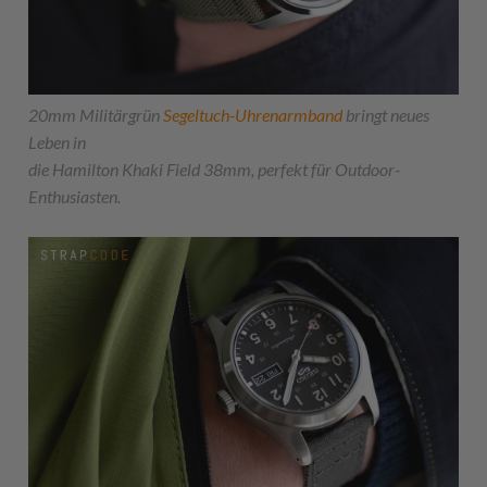
20mm Militärgrün
Segeltuch-Uhrenarmband
bringt neues
Leben in
die Hamilton Khaki Field 38mm, perfekt für Outdoor-
Enthusiasten.