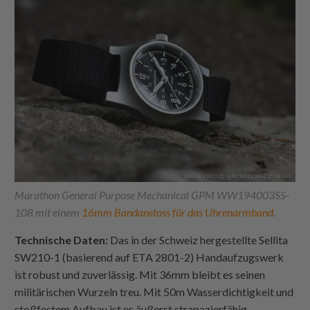
Marathon General Purpose Mechanical GPM WW194003SS-
108 mit einem
16mm Bandanstoss für das Uhrenarmband
.
Technische Daten:
Das in der Schweiz hergestellte Sellita
SW210-1 (basierend auf ETA 2801-2) Handaufzugswerk
ist robust und zuverlässig. Mit 36mm bleibt es seinen
militärischen Wurzeln treu. Mit 50m Wasserdichtigkeit und
stoßfestem Aufbau ist es äußerst strapazierfähig.