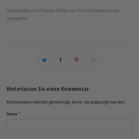
Geschrieben von Vienna, Bilder von Toni und anderen wie
angegeben
Teilen
Teilen
Teilen
Email
Sie
Sie
Sie
this
dies
dies
dies
to
auf
auf
auf
a
Hinterlassen Sie einen Kommentar
Twitter
Facebook
Pinterest
friend
Kommentare werden genehmigt, bevor sie angezeigt werden.
Name
*