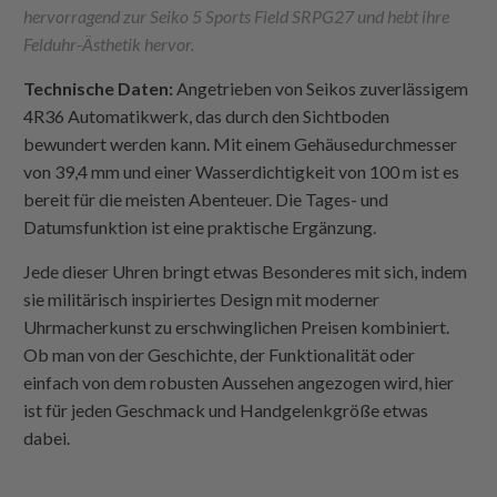
hervorragend zur Seiko 5 Sports Field SRPG27 und hebt ihre
Felduhr-Ästhetik hervor.
Technische Daten:
Angetrieben von Seikos zuverlässigem
4R36 Automatikwerk, das durch den Sichtboden
bewundert werden kann. Mit einem Gehäusedurchmesser
von 39,4 mm und einer Wasserdichtigkeit von 100 m ist es
bereit für die meisten Abenteuer. Die Tages- und
Datumsfunktion ist eine praktische Ergänzung.
Jede dieser Uhren bringt etwas Besonderes mit sich, indem
sie militärisch inspiriertes Design mit moderner
Uhrmacherkunst zu erschwinglichen Preisen kombiniert.
Ob man von der Geschichte, der Funktionalität oder
einfach von dem robusten Aussehen angezogen wird, hier
ist für jeden Geschmack und Handgelenkgröße etwas
dabei.