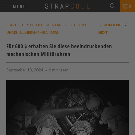
0
MENÜ
STARTSEITE
/
DIE NEUESTEN NACHRICHTEN ZU
VORHERIGE
/
UHREN & UHRENARMBÄNDERN
NEXT
Für 600 $ erhalten Sie diese beeindruckenden
mechanischen Militäruhren
September 13, 2024
6 min lesen