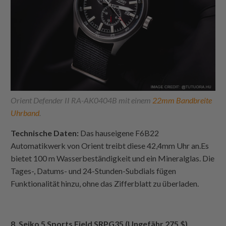
Orient Defender II RA-AK0404B mit einem
22mm Bandbreite
Uhrband
.
Technische Daten:
Das hauseigene F6B22
Automatikwerk von Orient treibt diese 42,4mm Uhr an.Es
bietet 100 m Wasserbeständigkeit und ein Mineralglas. Die
Tages-, Datums- und 24-Stunden-Subdials fügen
Funktionalität hinzu, ohne das Zifferblatt zu überladen.
8. Seiko 5 Sports Field SRPG35 (Ungefähr 275 $)