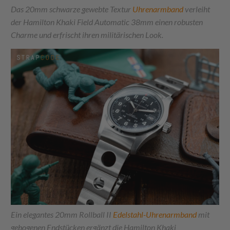
Das 20mm schwarze gewebte Textur
Uhrenarmband
verleiht
der Hamilton Khaki Field Automatic 38mm einen robusten
Charme und erfrischt ihren militärischen Look.
Ein elegantes 20mm Rollball II
Edelstahl-Uhrenarmband
mit
gebogenen Endstücken ergänzt die Hamilton Khaki