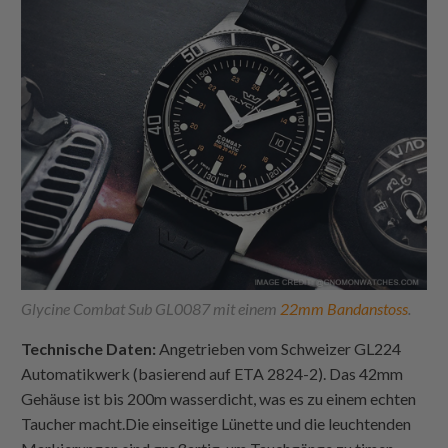
Glycine Combat Sub GL0087 mit einem
22mm Bandanstoss
.
Technische Daten:
Angetrieben vom Schweizer GL224
Automatikwerk (basierend auf ETA 2824-2). Das 42mm
Gehäuse ist bis 200m wasserdicht, was es zu einem echten
Taucher macht.Die einseitige Lünette und die leuchtenden