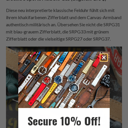
Diese neu interpretierte klassische Felduhr fühlt sich mit
ihrem khakifarbenen Zifferblatt und dem Canvas-Armband
authentisch militärisch an. Übersehen Sie nicht die SRPG31
mit blau-grauem Zifferblatt, die SRPG33 mit grünem
Zifferblatt oder die vielseitige SRPG27 oder SRPG37.
Secure 10% Off!